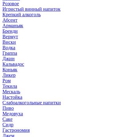
Розовое
Игристый винный напиток
Крепкий алкоголь
Абсент
Арманьяк
Бренди
Вермут
Виски
Водка
Граппа
Джин
Кальвадос
Коньяк
Ликер
Ром
Текила
Мескаль
Настойка
Слабоалкогольные напитки
Пиво
Медовуха
Саке
Сидр
Гастрономия
Джем