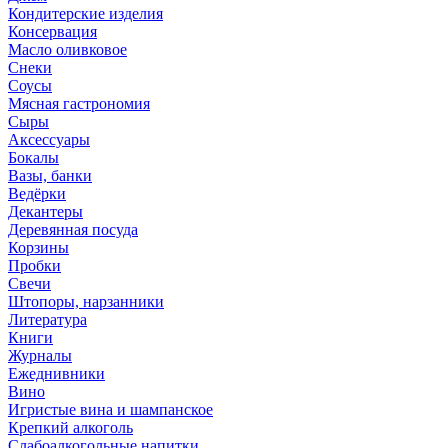
Кондитерские изделия
Консервация
Масло оливковое
Снеки
Соусы
Мясная гастрономия
Сыры
Аксессуары
Бокалы
Вазы, банки
Ведёрки
Декантеры
Деревянная посуда
Корзины
Пробки
Свечи
Штопоры, нарзанники
Литература
Книги
Журналы
Ежеднивники
Вино
Игристые вина и шампанское
Крепкий алкоголь
Слабоалкогольные напитки