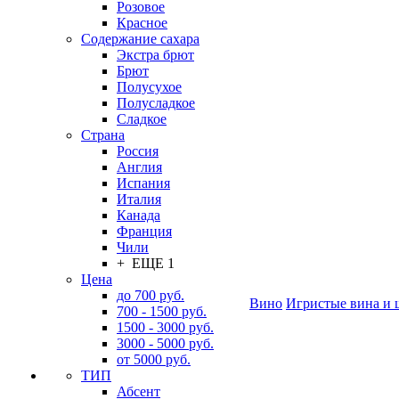
Розовое
Красное
Содержание сахара
Экстра брют
Брют
Полусухое
Полусладкое
Сладкое
Страна
Россия
Англия
Испания
Италия
Канада
Франция
Чили
+ ЕЩЕ 1
Цена
до 700 руб.
Вино
Игристые вина и 
700 - 1500 руб.
1500 - 3000 руб.
3000 - 5000 руб.
от 5000 руб.
ТИП
Абсент