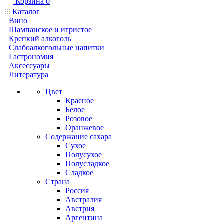
Корзина
0
Каталог
Вино
Шампанское и игристое
Крепкий алкоголь
Слабоалкогольные напитки
Гастрономия
Аксессуары
Литература
Цвет
Красное
Белое
Розовое
Оранжевое
Содержание сахара
Сухое
Полусухое
Полусладкое
Сладкое
Страна
Россия
Австралия
Австрия
Аргентина