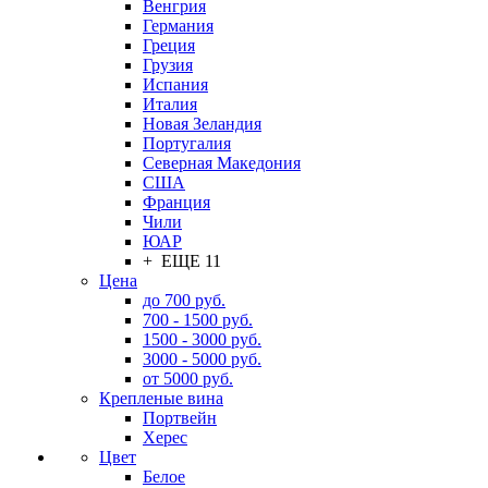
Венгрия
Германия
Греция
Грузия
Испания
Италия
Новая Зеландия
Португалия
Северная Македония
США
Франция
Чили
ЮАР
+ ЕЩЕ 11
Цена
до 700 руб.
700 - 1500 руб.
1500 - 3000 руб.
3000 - 5000 руб.
от 5000 руб.
Крепленые вина
Портвейн
Херес
Цвет
Белое