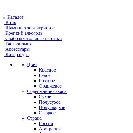
Каталог
Вино
Шампанское и игристое
Крепкий алкоголь
Слабоалкогольные напитки
Гастрономия
Аксессуары
Литература
Цвет
Красное
Белое
Розовое
Оранжевое
Содержание сахара
Сухое
Полусухое
Полусладкое
Сладкое
Страна
Россия
Австралия