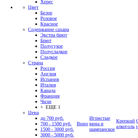
Херес
Цвет
Белое
Розовое
Красное
Содержание сахара
Экстра брют
Брют
Полусухое
Полусладкое
Сладкое
Страна
Россия
Англия
Испания
Италия
Канада
Франция
Чили
+ ЕЩЕ 1
Цена
до 700 руб.
Игристые
Крепкий
700 - 1500 руб.
Вино
вина и
алкоголь
1500 - 3000 руб.
шампанское
3000 - 5000 руб.