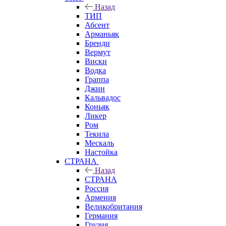
Назад
ТИП
Абсент
Арманьяк
Бренди
Вермут
Виски
Водка
Граппа
Джин
Кальвадос
Коньяк
Ликер
Ром
Текила
Мескаль
Настойка
СТРАНА
Назад
СТРАНА
Россия
Армения
Великобритания
Германия
Грузия