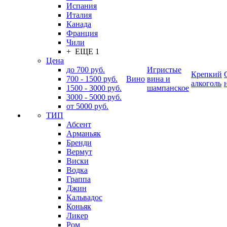
Испания
Италия
Канада
Франция
Чили
+ ЕЩЕ 1
Цена
до 700 руб.
Игристые
Крепкий
700 - 1500 руб.
Вино
вина и
алкоголь
1500 - 3000 руб.
шампанское
3000 - 5000 руб.
от 5000 руб.
ТИП
Абсент
Арманьяк
Бренди
Вермут
Виски
Водка
Граппа
Джин
Кальвадос
Коньяк
Ликер
Ром