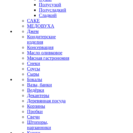
Полусухой
Полусладкий
Сладкий
САКЕ
МЕДОВУХА
Джем
Кондитерские
изделия
Консервация
Масло оливковое
Мясная гастрономия
Снеки
Соусы
Сыры
Бокалы
Вазы, банки
Ведёрки
Декантеры
Деревянная посуда
Корзины
Пробки
Свечи
Штопоры,
нарзанники
Книги