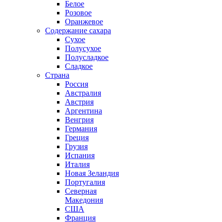
Белое
Розовое
Оранжевое
Содержание сахара
Сухое
Полусухое
Полусладкое
Сладкое
Страна
Россия
Австралия
Австрия
Аргентина
Венгрия
Германия
Греция
Грузия
Испания
Италия
Новая Зеландия
Португалия
Северная
Македония
США
Франция