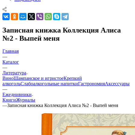
Записная книжка Коллекция Алиса
№2 - Выпей меня
Главная
—
Каталог
—
Литература
Вино
Шампанское и игристое
Крепкий
алкоголь
Слабоалкогольные напитки
Гастрономия
Аксессуары
—
Ежеднивники
Книги
Журналы
—
Записная книжка Коллекция Алиса №2 - Выпей меня