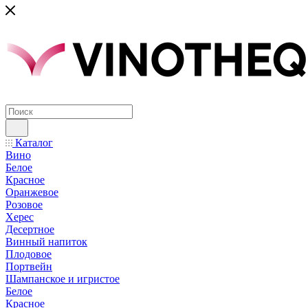
Каталог
Вино
Белое
Красное
Оранжевое
Розовое
Херес
Десертное
Винный напиток
Плодовое
Портвейн
Шампанское и игристое
Белое
Красное