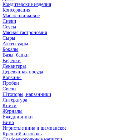
Кондитерские изделия
Консервация
Масло оливковое
Снеки
Соусы
Мясная гастрономия
Сыры
Аксессуары
Бокалы
Вазы, банки
Ведёрки
Декантеры
Деревянная посуда
Корзины
Пробки
Свечи
Штопоры, нарзанники
Литература
Книги
Журналы
Ежеднивники
Вино
Игристые вина и шампанское
Крепкий алкоголь
Слабоалкогольные напитки