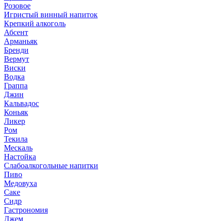
Розовое
Игристый винный напиток
Крепкий алкоголь
Абсент
Арманьяк
Бренди
Вермут
Виски
Водка
Граппа
Джин
Кальвадос
Коньяк
Ликер
Ром
Текила
Мескаль
Настойка
Слабоалкогольные напитки
Пиво
Медовуха
Саке
Сидр
Гастрономия
Джем