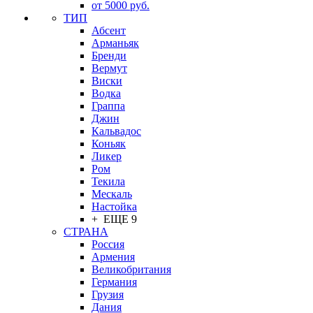
от 5000 руб.
ТИП
Абсент
Арманьяк
Бренди
Вермут
Виски
Водка
Граппа
Джин
Кальвадос
Коньяк
Ликер
Ром
Текила
Мескаль
Настойка
+ ЕЩЕ 9
СТРАНА
Россия
Армения
Великобритания
Германия
Грузия
Дания