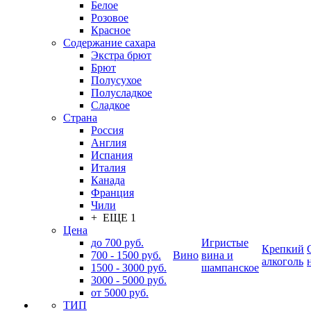
Белое
Розовое
Красное
Содержание сахара
Экстра брют
Брют
Полусухое
Полусладкое
Сладкое
Страна
Россия
Англия
Испания
Италия
Канада
Франция
Чили
+ ЕЩЕ 1
Цена
до 700 руб.
Игристые
Крепкий
700 - 1500 руб.
Вино
вина и
алкоголь
1500 - 3000 руб.
шампанское
3000 - 5000 руб.
от 5000 руб.
ТИП