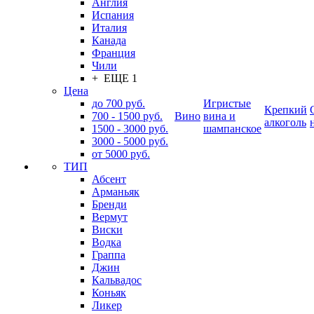
Англия
Испания
Италия
Канада
Франция
Чили
+ ЕЩЕ 1
Цена
до 700 руб.
Игристые
Крепкий
700 - 1500 руб.
Вино
вина и
алкоголь
1500 - 3000 руб.
шампанское
3000 - 5000 руб.
от 5000 руб.
ТИП
Абсент
Арманьяк
Бренди
Вермут
Виски
Водка
Граппа
Джин
Кальвадос
Коньяк
Ликер