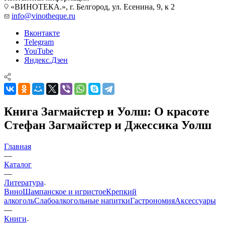
«ВИНОТЕКА.», г. Белгород, ул. Есенина, 9, к 2
info@vinotheque.ru
Вконтакте
Telegram
YouTube
Яндекс.Дзен
Книга Загмайстер и Уолш: О красоте
Стефан Загмайстер и Джессика Уолш
Главная
—
Каталог
—
Литература
Вино
Шампанское и игристое
Крепкий
алкоголь
Слабоалкогольные напитки
Гастрономия
Аксессуары
—
Книги