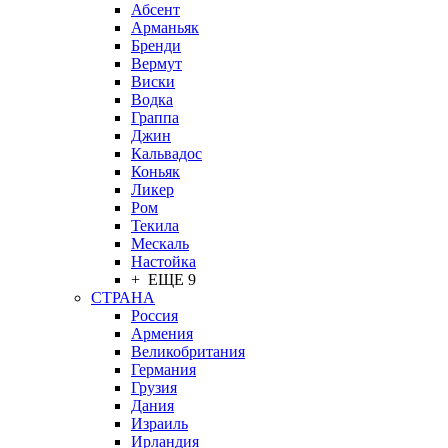
Абсент
Арманьяк
Бренди
Вермут
Виски
Водка
Граппа
Джин
Кальвадос
Коньяк
Ликер
Ром
Текила
Мескаль
Настойка
+ ЕЩЕ 9
СТРАНА
Россия
Армения
Великобритания
Германия
Грузия
Дания
Израиль
Ирландия