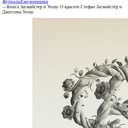
Журналы
Ежеднивники
—
Книга Загмайстер и Уолш: О красоте Стефан Загмайстер и
Джессика Уолш