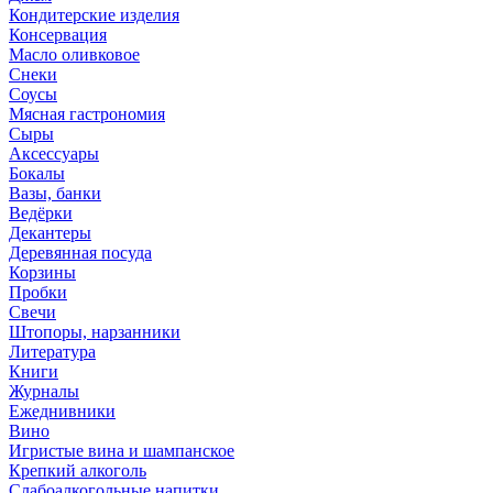
Кондитерские изделия
Консервация
Масло оливковое
Снеки
Соусы
Мясная гастрономия
Сыры
Аксессуары
Бокалы
Вазы, банки
Ведёрки
Декантеры
Деревянная посуда
Корзины
Пробки
Свечи
Штопоры, нарзанники
Литература
Книги
Журналы
Ежеднивники
Вино
Игристые вина и шампанское
Крепкий алкоголь
Слабоалкогольные напитки