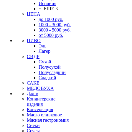
Испания
+ ЕЩЕ 3
ЦЕНА
до 1000 руб.
1000 - 3000 руб.
3000 - 5000 руб.
от 5000 руб.
ПИВО
Эль
Лагер
СИДР
Сухой
Полусухой
Полусладкий
Сладкий
САКЕ
МЕДОВУХА
Джем
Кондитерские
изделия
Консервация
Масло оливковое
Мясная гастрономия
Снеки
Соусы