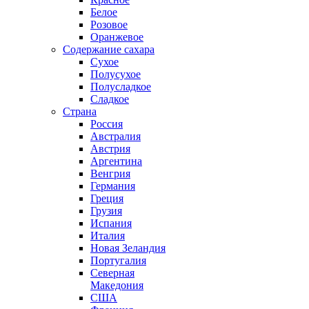
Белое
Розовое
Оранжевое
Содержание сахара
Сухое
Полусухое
Полусладкое
Сладкое
Страна
Россия
Австралия
Австрия
Аргентина
Венгрия
Германия
Греция
Грузия
Испания
Италия
Новая Зеландия
Португалия
Северная
Македония
США