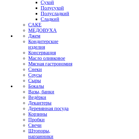
Сухой
Полусухой
Полусладкий
Сладкий
САКЕ
МЕДОВУХА
Джем
Кондитерские
изделия
Консервация
Масло оливковое
Мясная гастрономия
Снеки
Соусы
Сыры
Бокалы
Вазы, банки
Ведёрки
Декантеры
Деревянная посуда
Корзины
Пробки
Свечи
Штопоры,
нарзанники