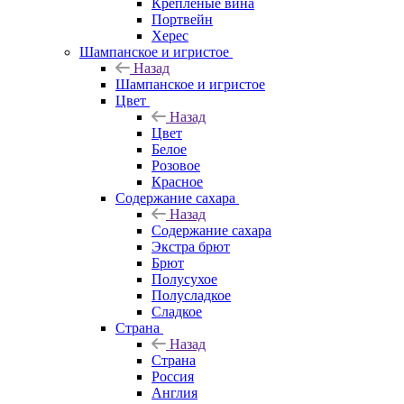
Крепленые вина
Портвейн
Херес
Шампанское и игристое
Назад
Шампанское и игристое
Цвет
Назад
Цвет
Белое
Розовое
Красное
Содержание сахара
Назад
Содержание сахара
Экстра брют
Брют
Полусухое
Полусладкое
Сладкое
Страна
Назад
Страна
Россия
Англия