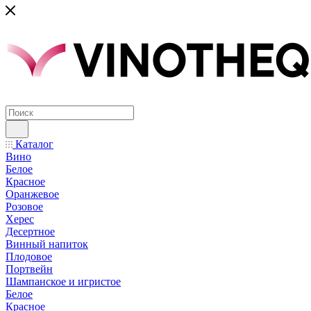
Каталог
Вино
Белое
Красное
Оранжевое
Розовое
Херес
Десертное
Винный напиток
Плодовое
Портвейн
Шампанское и игристое
Белое
Красное