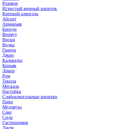
Розовое
Игристый винный напиток
Крепкий алкоголь
Абсент
Арманьяк
Бренди
Вермут
Виски
Водка
Граппа
Джин
Кальвадос
Коньяк
Ликер
Ром
Текила
Мескаль
Настойка
Слабоалкогольные напитки
Пиво
Медовуха
Саке
Сидр
Гастрономия
Джем