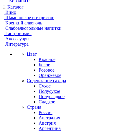
Корзина
0
Каталог
Вино
Шампанское и игристое
Крепкий алкоголь
Слабоалкогольные напитки
Гастрономия
Аксессуары
Литература
Цвет
Красное
Белое
Розовое
Оранжевое
Содержание сахара
Сухое
Полусухое
Полусладкое
Сладкое
Страна
Россия
Австралия
Австрия
Аргентина