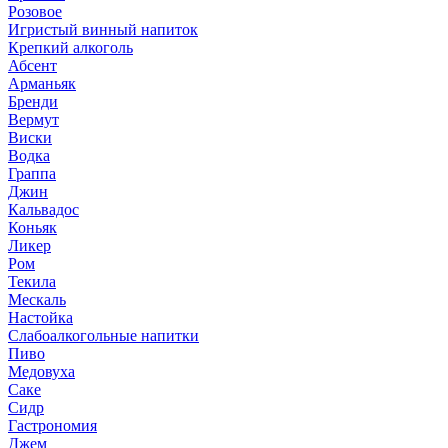
Розовое
Игристый винный напиток
Крепкий алкоголь
Абсент
Арманьяк
Бренди
Вермут
Виски
Водка
Граппа
Джин
Кальвадос
Коньяк
Ликер
Ром
Текила
Мескаль
Настойка
Слабоалкогольные напитки
Пиво
Медовуха
Саке
Сидр
Гастрономия
Джем