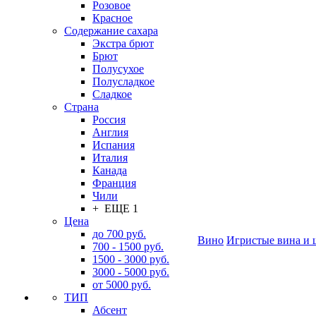
Розовое
Красное
Содержание сахара
Экстра брют
Брют
Полусухое
Полусладкое
Сладкое
Страна
Россия
Англия
Испания
Италия
Канада
Франция
Чили
+ ЕЩЕ 1
Цена
до 700 руб.
Вино
Игристые вина и 
700 - 1500 руб.
1500 - 3000 руб.
3000 - 5000 руб.
от 5000 руб.
ТИП
Абсент