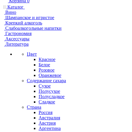
Корзина
0
Каталог
Вино
Шампанское и игристое
Крепкий алкоголь
Слабоалкогольные напитки
Гастрономия
Аксессуары
Литература
Цвет
Красное
Белое
Розовое
Оранжевое
Содержание сахара
Сухое
Полусухое
Полусладкое
Сладкое
Страна
Россия
Австралия
Австрия
Аргентина