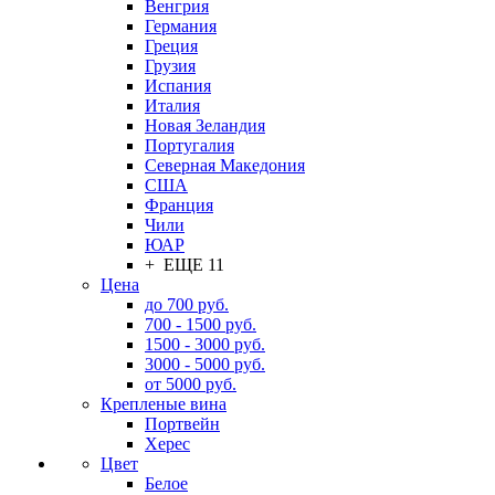
Венгрия
Германия
Греция
Грузия
Испания
Италия
Новая Зеландия
Португалия
Северная Македония
США
Франция
Чили
ЮАР
+ ЕЩЕ 11
Цена
до 700 руб.
700 - 1500 руб.
1500 - 3000 руб.
3000 - 5000 руб.
от 5000 руб.
Крепленые вина
Портвейн
Херес
Цвет
Белое