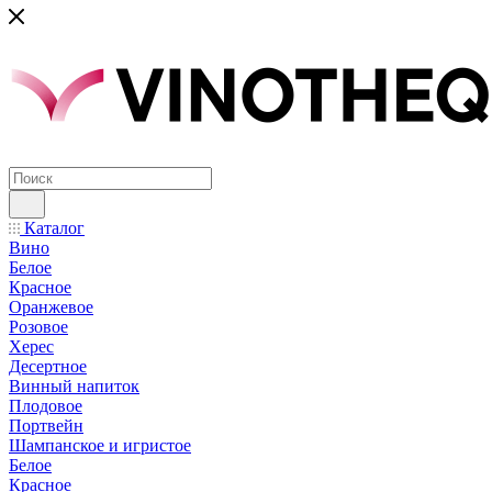
Каталог
Вино
Белое
Красное
Оранжевое
Розовое
Херес
Десертное
Винный напиток
Плодовое
Портвейн
Шампанское и игристое
Белое
Красное