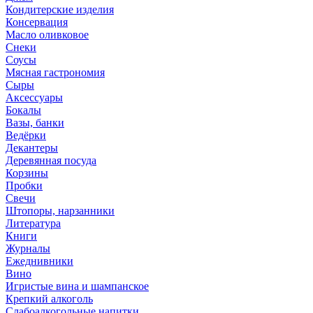
Кондитерские изделия
Консервация
Масло оливковое
Снеки
Соусы
Мясная гастрономия
Сыры
Аксессуары
Бокалы
Вазы, банки
Ведёрки
Декантеры
Деревянная посуда
Корзины
Пробки
Свечи
Штопоры, нарзанники
Литература
Книги
Журналы
Ежеднивники
Вино
Игристые вина и шампанское
Крепкий алкоголь
Слабоалкогольные напитки