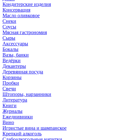
Кондитерские изделия
Консервация
Масло оливковое
Снеки
Соусы
Мясная гастрономия
Сыры
Аксессуары
Бокалы
Вазы, банки
Ведёрки
Декантеры
Деревянная посуда
Корзины
Пробки
Свечи
Штопоры, нарзанники
Литература
Книги
Журналы
Ежеднивники
Вино
Игристые вина и шампанское
Крепкий алкоголь
Слабоалкогольные напитки