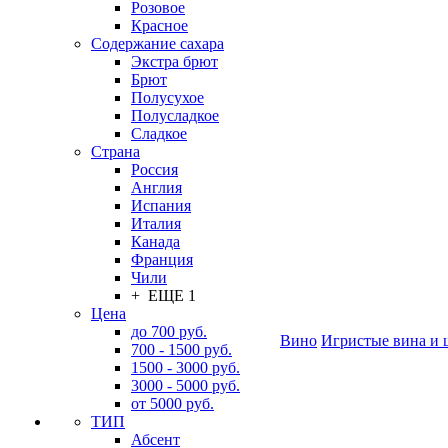
Розовое
Красное
Содержание сахара
Экстра брют
Брют
Полусухое
Полусладкое
Сладкое
Страна
Россия
Англия
Испания
Италия
Канада
Франция
Чили
+ ЕЩЕ 1
Цена
до 700 руб.
Вино
Игристые вина и 
700 - 1500 руб.
1500 - 3000 руб.
3000 - 5000 руб.
от 5000 руб.
ТИП
Абсент