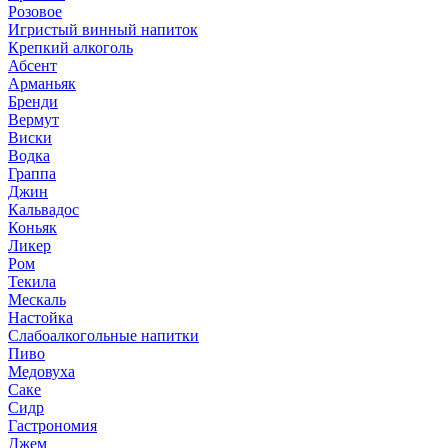
Розовое
Игристый винный напиток
Крепкий алкоголь
Абсент
Арманьяк
Бренди
Вермут
Виски
Водка
Граппа
Джин
Кальвадос
Коньяк
Ликер
Ром
Текила
Мескаль
Настойка
Слабоалкогольные напитки
Пиво
Медовуха
Саке
Сидр
Гастрономия
Джем