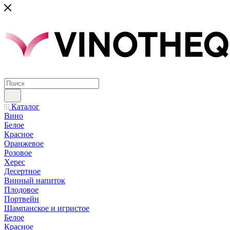
Каталог
Вино
Белое
Красное
Оранжевое
Розовое
Херес
Десертное
Винный напиток
Плодовое
Портвейн
Шампанское и игристое
Белое
Красное