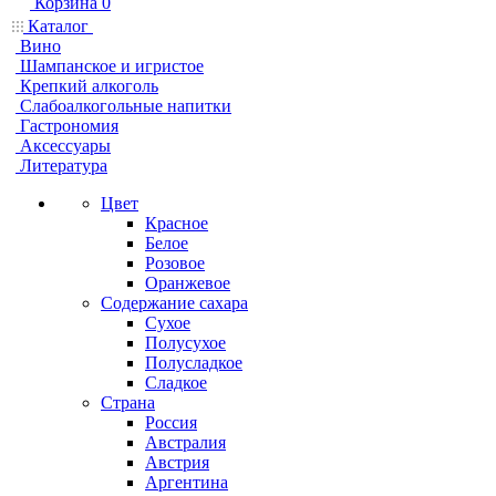
Корзина
0
Каталог
Вино
Шампанское и игристое
Крепкий алкоголь
Слабоалкогольные напитки
Гастрономия
Аксессуары
Литература
Цвет
Красное
Белое
Розовое
Оранжевое
Содержание сахара
Сухое
Полусухое
Полусладкое
Сладкое
Страна
Россия
Австралия
Австрия
Аргентина