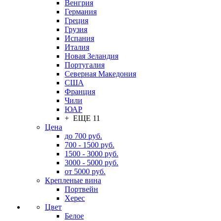
Венгрия
Германия
Греция
Грузия
Испания
Италия
Новая Зеландия
Португалия
Северная Македония
США
Франция
Чили
ЮАР
+ ЕЩЕ 11
Цена
до 700 руб.
700 - 1500 руб.
1500 - 3000 руб.
3000 - 5000 руб.
от 5000 руб.
Крепленые вина
Портвейн
Херес
Цвет
Белое