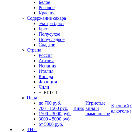
Белое
Розовое
Красное
Содержание сахара
Экстра брют
Брют
Полусухое
Полусладкое
Сладкое
Страна
Россия
Англия
Испания
Италия
Канада
Франция
Чили
+ ЕЩЕ 1
Цена
до 700 руб.
Игристые
Крепкий
700 - 1500 руб.
Вино
вина и
алкоголь
1500 - 3000 руб.
шампанское
3000 - 5000 руб.
от 5000 руб.
ТИП