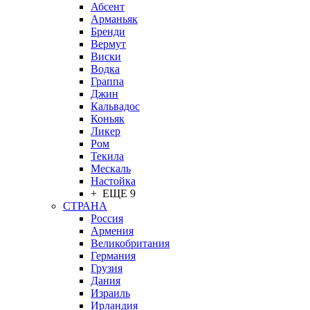
Абсент
Арманьяк
Бренди
Вермут
Виски
Водка
Граппа
Джин
Кальвадос
Коньяк
Ликер
Ром
Текила
Мескаль
Настойка
+ ЕЩЕ 9
СТРАНА
Россия
Армения
Великобритания
Германия
Грузия
Дания
Израиль
Ирландия