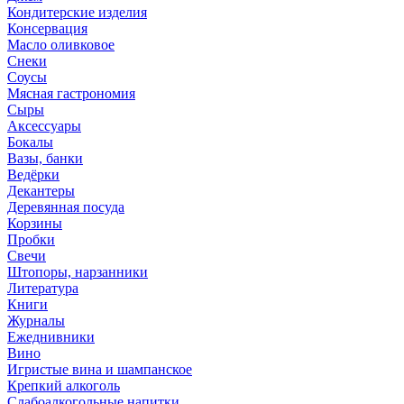
Кондитерские изделия
Консервация
Масло оливковое
Снеки
Соусы
Мясная гастрономия
Сыры
Аксессуары
Бокалы
Вазы, банки
Ведёрки
Декантеры
Деревянная посуда
Корзины
Пробки
Свечи
Штопоры, нарзанники
Литература
Книги
Журналы
Ежеднивники
Вино
Игристые вина и шампанское
Крепкий алкоголь
Слабоалкогольные напитки