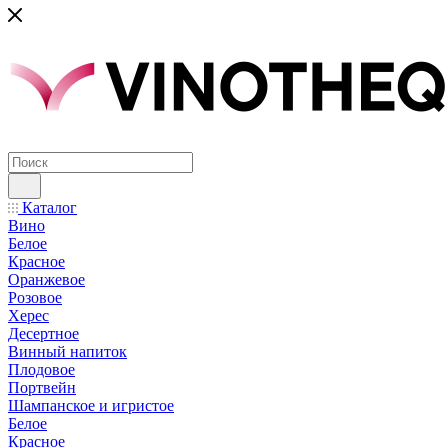
Каталог
Вино
Белое
Красное
Оранжевое
Розовое
Херес
Десертное
Винный напиток
Плодовое
Портвейн
Шампанское и игристое
Белое
Красное