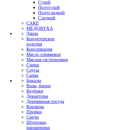
Сухой
Полусухой
Полусладкий
Сладкий
САКЕ
МЕДОВУХА
Джем
Кондитерские
изделия
Консервация
Масло оливковое
Мясная гастрономия
Снеки
Соусы
Сыры
Бокалы
Вазы, банки
Ведёрки
Декантеры
Деревянная посуда
Корзины
Пробки
Свечи
Штопоры,
нарзанники