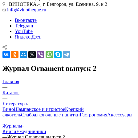
«ВИНОТЕКА.», г. Белгород, ул. Есенина, 9, к 2
info@vinotheque.ru
Вконтакте
Telegram
YouTube
Яндекс.Дзен
Журнал Ornament выпуск 2
Главная
—
Каталог
—
Литература
Вино
Шампанское и игристое
Крепкий
алкоголь
Слабоалкогольные напитки
Гастрономия
Аксессуары
—
Журналы
Книги
Ежеднивники
—
Журнал Ornament выпуск 2