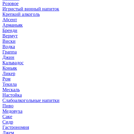
Розовое
Игристый винный напиток
Крепкий алкоголь
Абсент
Арманьяк
Бренди
Вермут
Виски
Водка
Граппа
Джин
Кальвадос
Коньяк
Ликер
Ром
Текила
Мескаль
Настойка
Слабоалкогольные напитки
Пиво
Медовуха
Саке
Сидр
Гастрономия
Джем