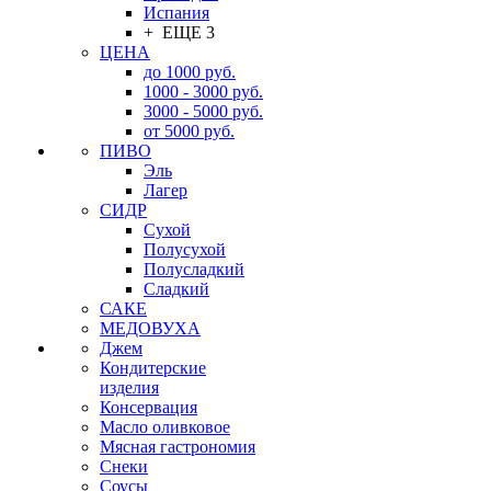
Испания
+ ЕЩЕ 3
ЦЕНА
до 1000 руб.
1000 - 3000 руб.
3000 - 5000 руб.
от 5000 руб.
ПИВО
Эль
Лагер
СИДР
Сухой
Полусухой
Полусладкий
Сладкий
САКЕ
МЕДОВУХА
Джем
Кондитерские
изделия
Консервация
Масло оливковое
Мясная гастрономия
Снеки
Соусы