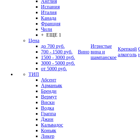
Англия
Испания
Италия
Канада
Франция
Чили
+ ЕЩЕ 1
Цена
до 700 руб.
Игристые
Крепкий
700 - 1500 руб.
Вино
вина и
алкоголь
1500 - 3000 руб.
шампанское
3000 - 5000 руб.
от 5000 руб.
ТИП
Абсент
Арманьяк
Бренди
Вермут
Виски
Водка
Граппа
Джин
Кальвадос
Коньяк
Ликер