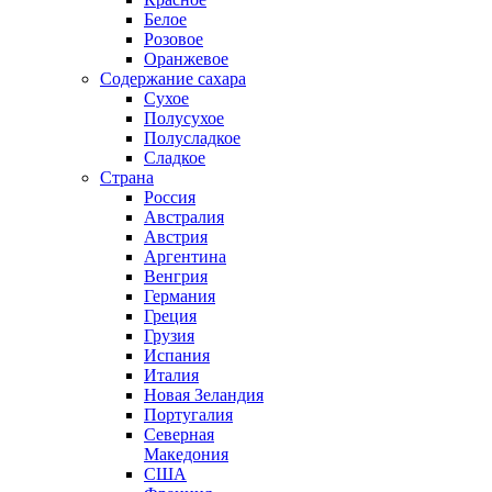
Белое
Розовое
Оранжевое
Содержание сахара
Сухое
Полусухое
Полусладкое
Сладкое
Страна
Россия
Австралия
Австрия
Аргентина
Венгрия
Германия
Греция
Грузия
Испания
Италия
Новая Зеландия
Португалия
Северная
Македония
США