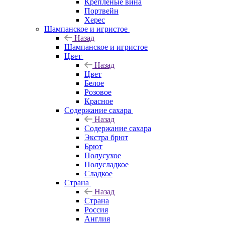
Крепленые вина
Портвейн
Херес
Шампанское и игристое
Назад
Шампанское и игристое
Цвет
Назад
Цвет
Белое
Розовое
Красное
Содержание сахара
Назад
Содержание сахара
Экстра брют
Брют
Полусухое
Полусладкое
Сладкое
Страна
Назад
Страна
Россия
Англия