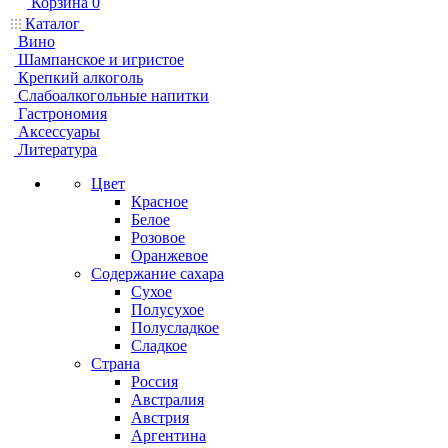
Корзина
0
Каталог
Вино
Шампанское и игристое
Крепкий алкоголь
Слабоалкогольные напитки
Гастрономия
Аксессуары
Литература
Цвет
Красное
Белое
Розовое
Оранжевое
Содержание сахара
Сухое
Полусухое
Полусладкое
Сладкое
Страна
Россия
Австралия
Австрия
Аргентина