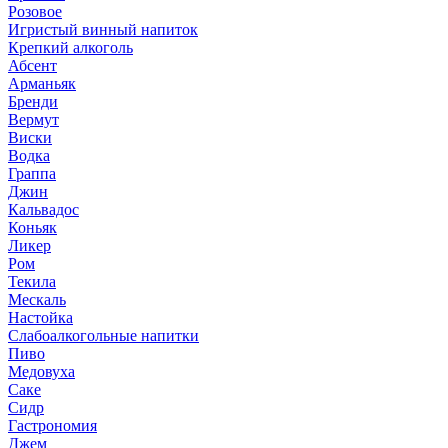
Розовое
Игристый винный напиток
Крепкий алкоголь
Абсент
Арманьяк
Бренди
Вермут
Виски
Водка
Граппа
Джин
Кальвадос
Коньяк
Ликер
Ром
Текила
Мескаль
Настойка
Слабоалкогольные напитки
Пиво
Медовуха
Саке
Сидр
Гастрономия
Джем