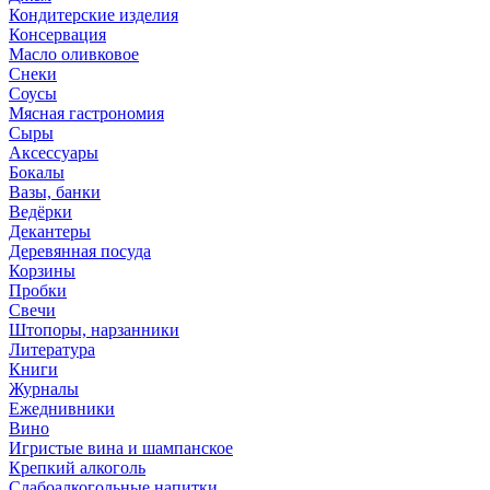
Кондитерские изделия
Консервация
Масло оливковое
Снеки
Соусы
Мясная гастрономия
Сыры
Аксессуары
Бокалы
Вазы, банки
Ведёрки
Декантеры
Деревянная посуда
Корзины
Пробки
Свечи
Штопоры, нарзанники
Литература
Книги
Журналы
Ежеднивники
Вино
Игристые вина и шампанское
Крепкий алкоголь
Слабоалкогольные напитки