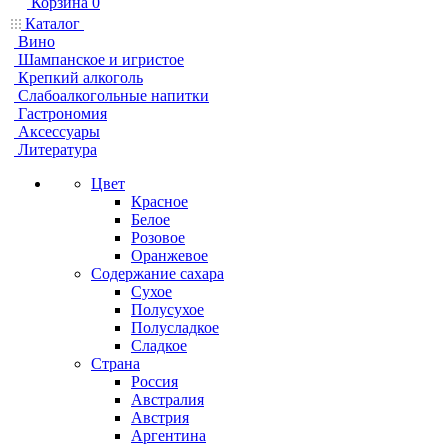
Корзина
0
Каталог
Вино
Шампанское и игристое
Крепкий алкоголь
Слабоалкогольные напитки
Гастрономия
Аксессуары
Литература
Цвет
Красное
Белое
Розовое
Оранжевое
Содержание сахара
Сухое
Полусухое
Полусладкое
Сладкое
Страна
Россия
Австралия
Австрия
Аргентина