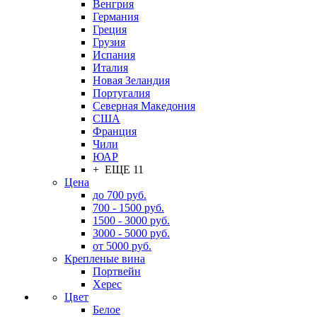
Венгрия
Германия
Греция
Грузия
Испания
Италия
Новая Зеландия
Португалия
Северная Македония
США
Франция
Чили
ЮАР
+ ЕЩЕ 11
Цена
до 700 руб.
700 - 1500 руб.
1500 - 3000 руб.
3000 - 5000 руб.
от 5000 руб.
Крепленые вина
Портвейн
Херес
Цвет
Белое