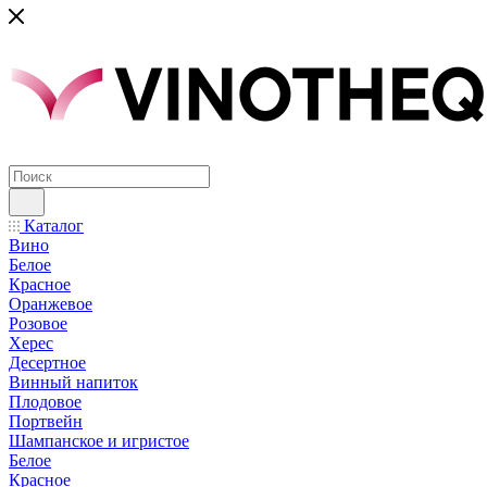
Каталог
Вино
Белое
Красное
Оранжевое
Розовое
Херес
Десертное
Винный напиток
Плодовое
Портвейн
Шампанское и игристое
Белое
Красное