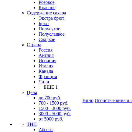
Розовое
Красное
Содержание сахара
Экстра брют
Брют
Полусухое
Полусладкое
Сладкое
Страна
Россия
Англия
Испания
Италия
Канада
Франция
Чили
+ ЕЩЕ 1
Цена
до 700 руб.
Вино
Игристые вина и 
700 - 1500 руб.
1500 - 3000 руб.
3000 - 5000 руб.
от 5000 руб.
ТИП
Абсент