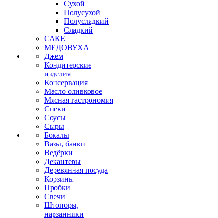
Сухой
Полусухой
Полусладкий
Сладкий
САКЕ
МЕДОВУХА
Джем
Кондитерские
изделия
Консервация
Масло оливковое
Мясная гастрономия
Снеки
Соусы
Сыры
Бокалы
Вазы, банки
Ведёрки
Декантеры
Деревянная посуда
Корзины
Пробки
Свечи
Штопоры,
нарзанники