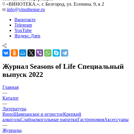
«ВИНОТЕКА.», г. Белгород, ул. Есенина, 9, к 2
info@vinotheque.ru
Вконтакте
Telegram
YouTube
Яндекс.Дзен
Журнал Seasons of Life Специальный
выпуск 2022
Главная
—
Каталог
—
Литература
Вино
Шампанское и игристое
Крепкий
алкоголь
Слабоалкогольные напитки
Гастрономия
Аксессуары
—
Журналы