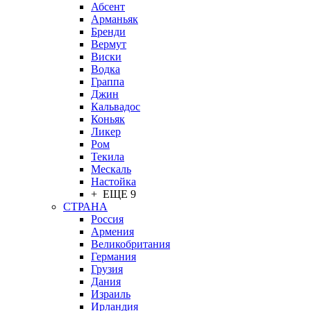
Абсент
Арманьяк
Бренди
Вермут
Виски
Водка
Граппа
Джин
Кальвадос
Коньяк
Ликер
Ром
Текила
Мескаль
Настойка
+ ЕЩЕ 9
СТРАНА
Россия
Армения
Великобритания
Германия
Грузия
Дания
Израиль
Ирландия