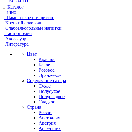
Корзина
0
Каталог
Вино
Шампанское и игристое
Крепкий алкоголь
Слабоалкогольные напитки
Гастрономия
Аксессуары
Литература
Цвет
Красное
Белое
Розовое
Оранжевое
Содержание сахара
Сухое
Полусухое
Полусладкое
Сладкое
Страна
Россия
Австралия
Австрия
Аргентина