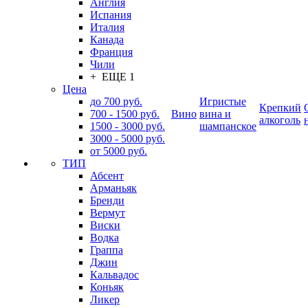
Англия
Испания
Италия
Канада
Франция
Чили
+ ЕЩЕ 1
Цена
до 700 руб.
Игристые
Крепкий
700 - 1500 руб.
Вино
вина и
алкоголь
1500 - 3000 руб.
шампанское
3000 - 5000 руб.
от 5000 руб.
ТИП
Абсент
Арманьяк
Бренди
Вермут
Виски
Водка
Граппа
Джин
Кальвадос
Коньяк
Ликер