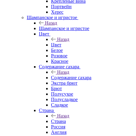
Крепленые вина
Портвейн
Херес
Шампанское и игристое
Назад
Шампанское и игристое
Цвет
Назад
Цвет
Белое
Розовое
Красное
Содержание сахара
Назад
Содержание сахара
Экстра брют
Брют
Полусухое
Полусладкое
Сладкое
Страна
Назад
Страна
Россия
Англия