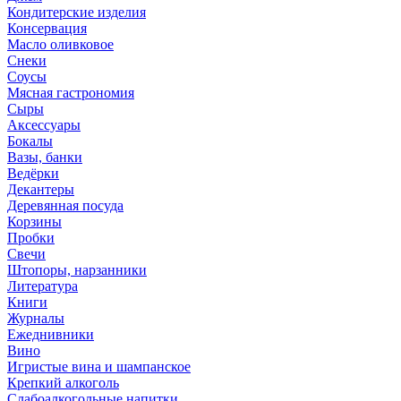
Кондитерские изделия
Консервация
Масло оливковое
Снеки
Соусы
Мясная гастрономия
Сыры
Аксессуары
Бокалы
Вазы, банки
Ведёрки
Декантеры
Деревянная посуда
Корзины
Пробки
Свечи
Штопоры, нарзанники
Литература
Книги
Журналы
Ежеднивники
Вино
Игристые вина и шампанское
Крепкий алкоголь
Слабоалкогольные напитки