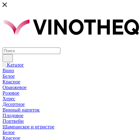
Каталог
Вино
Белое
Красное
Оранжевое
Розовое
Херес
Десертное
Винный напиток
Плодовое
Портвейн
Шампанское и игристое
Белое
Красное