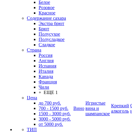
Белое
Розовое
Красное
Содержание сахара
Экстра брют
Брют
Полусухое
Полусладкое
Сладкое
Страна
Россия
Англия
Испания
Италия
Канада
Франция
Чили
+ ЕЩЕ 1
Цена
до 700 руб.
Игристые
Крепкий
700 - 1500 руб.
Вино
вина и
алкоголь
1500 - 3000 руб.
шампанское
3000 - 5000 руб.
от 5000 руб.
ТИП