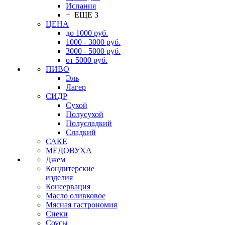
Испания
+ ЕЩЕ 3
ЦЕНА
до 1000 руб.
1000 - 3000 руб.
3000 - 5000 руб.
от 5000 руб.
ПИВО
Эль
Лагер
СИДР
Сухой
Полусухой
Полусладкий
Сладкий
САКЕ
МЕДОВУХА
Джем
Кондитерские
изделия
Консервация
Масло оливковое
Мясная гастрономия
Снеки
Соусы