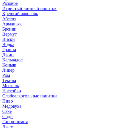
Розовое
Игристый винный напиток
Крепкий алкоголь
Абсент
Арманьяк
Бренди
Вермут
Виски
Водка
Граппа
Джин
Кальвадос
Коньяк
Ликер
Ром
Текила
Мескаль
Настойка
Слабоалкогольные напитки
Пиво
Медовуха
Саке
Сидр
Гастрономия
Джем