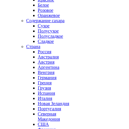
Белое
Розовое
Оранжевое
Содержание сахара
Сухое
Полусухое
Полусладкое
Сладкое
Страна
Россия
Австралия
Австрия
Аргентина
Венгрия
Германия
Греция
Грузия
Испания
Италия
Новая Зеландия
Португалия
Северная
Македония
США