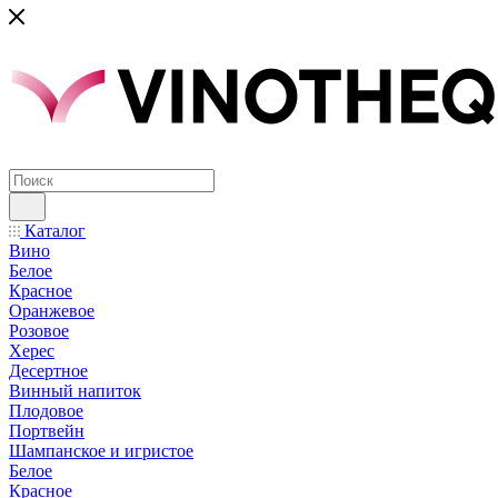
Каталог
Вино
Белое
Красное
Оранжевое
Розовое
Херес
Десертное
Винный напиток
Плодовое
Портвейн
Шампанское и игристое
Белое
Красное