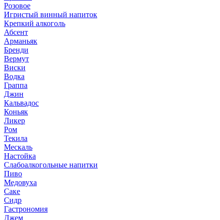
Розовое
Игристый винный напиток
Крепкий алкоголь
Абсент
Арманьяк
Бренди
Вермут
Виски
Водка
Граппа
Джин
Кальвадос
Коньяк
Ликер
Ром
Текила
Мескаль
Настойка
Слабоалкогольные напитки
Пиво
Медовуха
Саке
Сидр
Гастрономия
Джем