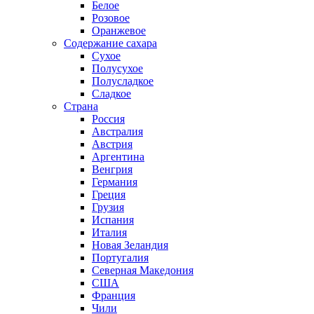
Белое
Розовое
Оранжевое
Содержание сахара
Сухое
Полусухое
Полусладкое
Сладкое
Страна
Россия
Австралия
Австрия
Аргентина
Венгрия
Германия
Греция
Грузия
Испания
Италия
Новая Зеландия
Португалия
Северная Македония
США
Франция
Чили