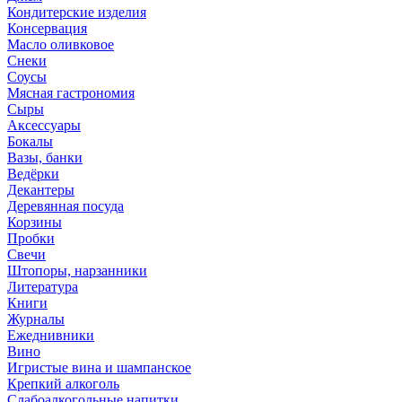
Кондитерские изделия
Консервация
Масло оливковое
Снеки
Соусы
Мясная гастрономия
Сыры
Аксессуары
Бокалы
Вазы, банки
Ведёрки
Декантеры
Деревянная посуда
Корзины
Пробки
Свечи
Штопоры, нарзанники
Литература
Книги
Журналы
Ежеднивники
Вино
Игристые вина и шампанское
Крепкий алкоголь
Слабоалкогольные напитки