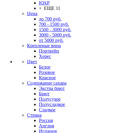
ЮАР
+ ЕЩЕ 11
Цена
до 700 руб.
700 - 1500 руб.
1500 - 3000 руб.
3000 - 5000 руб.
от 5000 руб.
Крепленые вина
Портвейн
Херес
Цвет
Белое
Розовое
Красное
Содержание сахара
Экстра брют
Брют
Полусухое
Полусладкое
Сладкое
Страна
Россия
Англия
Испания