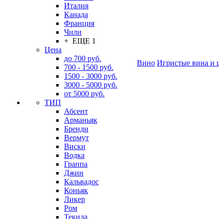
Италия
Канада
Франция
Чили
+ ЕЩЕ 1
Цена
до 700 руб.
Вино
Игристые вина и 
700 - 1500 руб.
1500 - 3000 руб.
3000 - 5000 руб.
от 5000 руб.
ТИП
Абсент
Арманьяк
Бренди
Вермут
Виски
Водка
Граппа
Джин
Кальвадос
Коньяк
Ликер
Ром
Текила