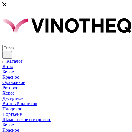
Каталог
Вино
Белое
Красное
Оранжевое
Розовое
Херес
Десертное
Винный напиток
Плодовое
Портвейн
Шампанское и игристое
Белое
Красное