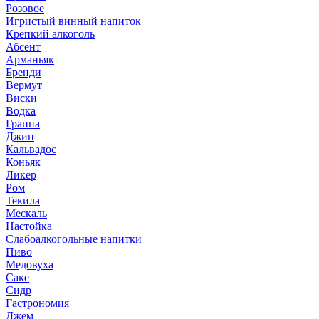
Розовое
Игристый винный напиток
Крепкий алкоголь
Абсент
Арманьяк
Бренди
Вермут
Виски
Водка
Граппа
Джин
Кальвадос
Коньяк
Ликер
Ром
Текила
Мескаль
Настойка
Слабоалкогольные напитки
Пиво
Медовуха
Саке
Сидр
Гастрономия
Джем