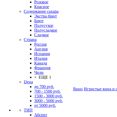
Розовое
Красное
Содержание сахара
Экстра брют
Брют
Полусухое
Полусладкое
Сладкое
Страна
Россия
Англия
Испания
Италия
Канада
Франция
Чили
+ ЕЩЕ 1
Цена
до 700 руб.
Вино
Игристые вина и 
700 - 1500 руб.
1500 - 3000 руб.
3000 - 5000 руб.
от 5000 руб.
ТИП
Абсент