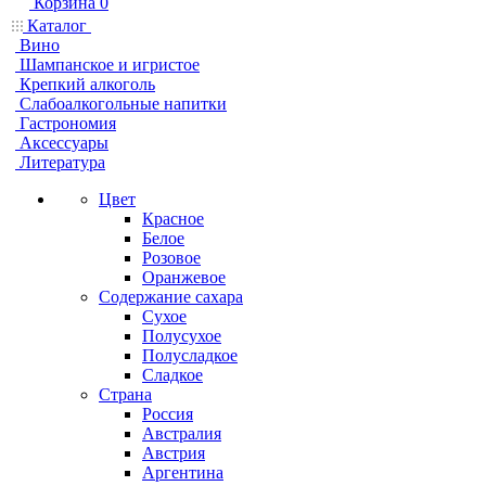
Корзина
0
Каталог
Вино
Шампанское и игристое
Крепкий алкоголь
Слабоалкогольные напитки
Гастрономия
Аксессуары
Литература
Цвет
Красное
Белое
Розовое
Оранжевое
Содержание сахара
Сухое
Полусухое
Полусладкое
Сладкое
Страна
Россия
Австралия
Австрия
Аргентина