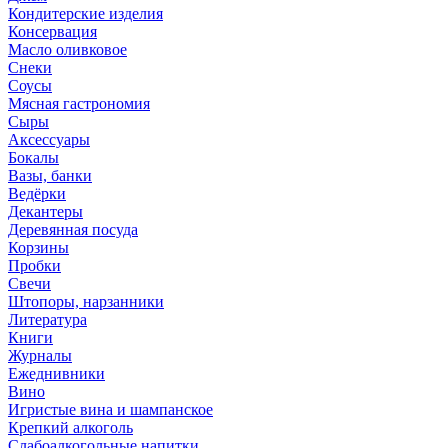
Кондитерские изделия
Консервация
Масло оливковое
Снеки
Соусы
Мясная гастрономия
Сыры
Аксессуары
Бокалы
Вазы, банки
Ведёрки
Декантеры
Деревянная посуда
Корзины
Пробки
Свечи
Штопоры, нарзанники
Литература
Книги
Журналы
Ежеднивники
Вино
Игристые вина и шампанское
Крепкий алкоголь
Слабоалкогольные напитки