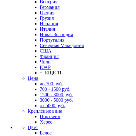
Венгрия
Германия
Греция
Грузия
Испания
Италия
Новая Зеландия
Португалия
Северная Македония
США
Франция
Чили
ЮАР
+ ЕЩЕ 11
Цена
до 700 руб.
700 - 1500 руб.
1500 - 3000 руб.
3000 - 5000 руб.
от 5000 руб.
Крепленые вина
Портвейн
Херес
Цвет
Белое