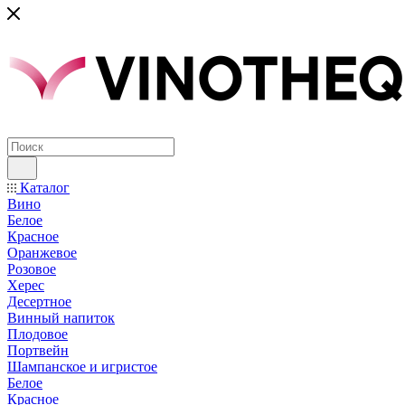
Каталог
Вино
Белое
Красное
Оранжевое
Розовое
Херес
Десертное
Винный напиток
Плодовое
Портвейн
Шампанское и игристое
Белое
Красное