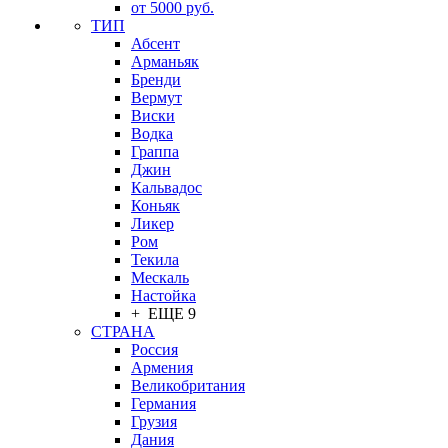
от 5000 руб.
ТИП
Абсент
Арманьяк
Бренди
Вермут
Виски
Водка
Граппа
Джин
Кальвадос
Коньяк
Ликер
Ром
Текила
Мескаль
Настойка
+ ЕЩЕ 9
СТРАНА
Россия
Армения
Великобритания
Германия
Грузия
Дания