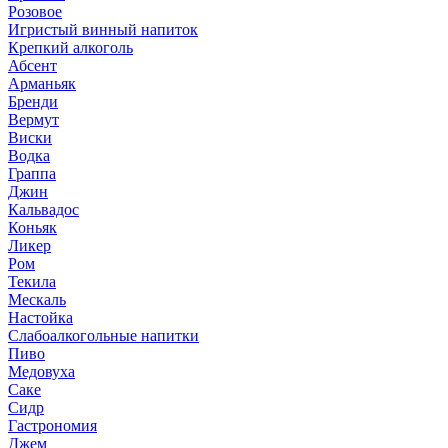
Розовое
Игристый винный напиток
Крепкий алкоголь
Абсент
Арманьяк
Бренди
Вермут
Виски
Водка
Граппа
Джин
Кальвадос
Коньяк
Ликер
Ром
Текила
Мескаль
Настойка
Слабоалкогольные напитки
Пиво
Медовуха
Саке
Сидр
Гастрономия
Джем