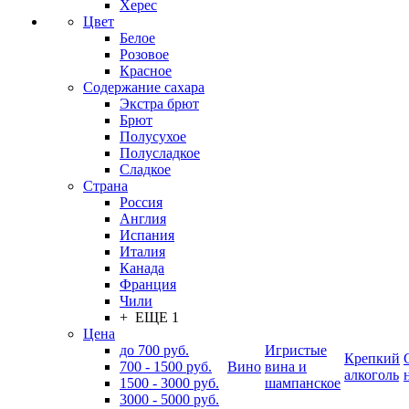
Херес
Цвет
Белое
Розовое
Красное
Содержание сахара
Экстра брют
Брют
Полусухое
Полусладкое
Сладкое
Страна
Россия
Англия
Испания
Италия
Канада
Франция
Чили
+ ЕЩЕ 1
Цена
до 700 руб.
Игристые
Крепкий
700 - 1500 руб.
Вино
вина и
алкоголь
1500 - 3000 руб.
шампанское
3000 - 5000 руб.