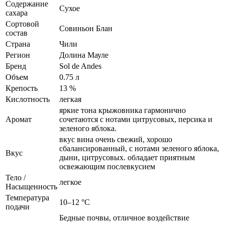
Содержание
Сухое
сахара
Сортовой
Совиньон Блан
состав
Страна
Чили
Регион
Долина Мауле
Бренд
Sol de Andes
Объем
0.75 л
Крепость
13 %
Кислотность
легкая
яркие тона крыжовника гармонично
Аромат
сочетаются с нотами цитрусовых, персика и
зеленого яблока.
вкус вина очень свежий, хорошо
сбалансированный, с нотами зеленого яблока,
Вкус
дыни, цитрусовых. обладает приятным
освежающим послевкусием
Тело /
легкое
Насыщенность
Температура
10–12 °С
подачи
Бедные почвы, отличное воздействие