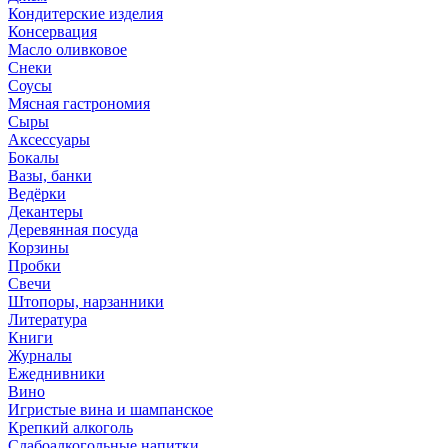
Кондитерские изделия
Консервация
Масло оливковое
Снеки
Соусы
Мясная гастрономия
Сыры
Аксессуары
Бокалы
Вазы, банки
Ведёрки
Декантеры
Деревянная посуда
Корзины
Пробки
Свечи
Штопоры, нарзанники
Литература
Книги
Журналы
Ежеднивники
Вино
Игристые вина и шампанское
Крепкий алкоголь
Слабоалкогольные напитки