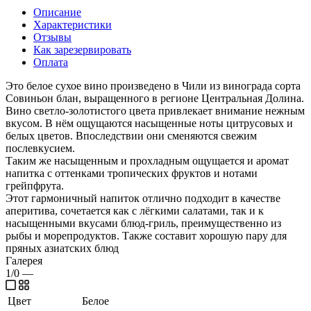
Описание
Характеристики
Отзывы
Как зарезервировать
Оплата
Это белое сухое вино произведено в Чили из винограда сорта
Совиньон блан, выращенного в регионе Центральная Долина.
Вино светло-золотистого цвета привлекает внимание нежным
вкусом. В нём ощущаются насыщенные ноты цитрусовых и
белых цветов. Впоследствии они сменяются свежим
послевкусием.
Таким же насыщенным и прохладным ощущается и аромат
напитка с оттенками тропических фруктов и нотами
грейпфрута.
Этот гармоничный напиток отлично подходит в качестве
аперитива, сочетается как с лёгкими салатами, так и к
насыщенными вкусами блюд-гриль, преимущественно из
рыбы и морепродуктов. Также составит хорошую пару для
пряных азиатских блюд
Галерея
1/0
—
Цвет
Белое