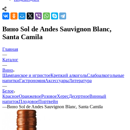
Вино Sol de Andes Sauvignon Blanc,
Santa Camila
Главная
—
Каталог
—
Вино
Шампанское и игристое
Крепкий алкоголь
Слабоалкогольные
напитки
Гастрономия
Аксессуары
Литература
—
Белое
Красное
Оранжевое
Розовое
Херес
Десертное
Винный
напиток
Плодовое
Портвейн
—
Вино Sol de Andes Sauvignon Blanc, Santa Camila