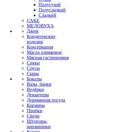
Полусухой
Полусладкий
Сладкий
САКЕ
МЕДОВУХА
Джем
Кондитерские
изделия
Консервация
Масло оливковое
Мясная гастрономия
Снеки
Соусы
Сыры
Бокалы
Вазы, банки
Ведёрки
Декантеры
Деревянная посуда
Корзины
Пробки
Свечи
Штопоры,
нарзанники
Книги