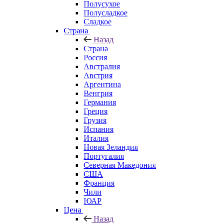
Полусухое
Полусладкое
Сладкое
Страна
Назад
Страна
Россия
Австралия
Австрия
Аргентина
Венгрия
Германия
Греция
Грузия
Испания
Италия
Новая Зеландия
Португалия
Северная Македония
США
Франция
Чили
ЮАР
Цена
Назад