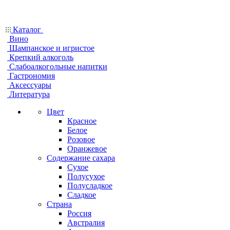
Каталог
Вино
Шампанское и игристое
Крепкий алкоголь
Слабоалкогольные напитки
Гастрономия
Аксессуары
Литература
Цвет
Красное
Белое
Розовое
Оранжевое
Содержание сахара
Сухое
Полусухое
Полусладкое
Сладкое
Страна
Россия
Австралия