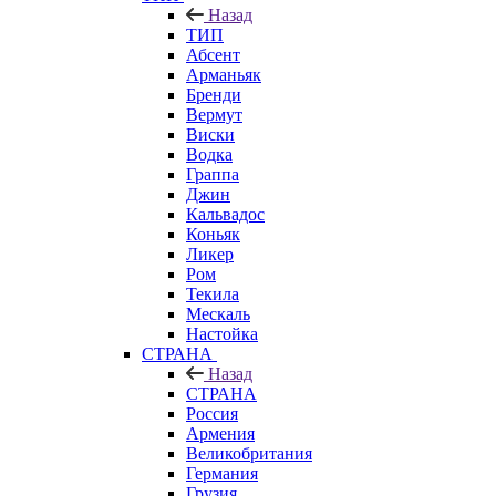
Назад
ТИП
Абсент
Арманьяк
Бренди
Вермут
Виски
Водка
Граппа
Джин
Кальвадос
Коньяк
Ликер
Ром
Текила
Мескаль
Настойка
СТРАНА
Назад
СТРАНА
Россия
Армения
Великобритания
Германия
Грузия