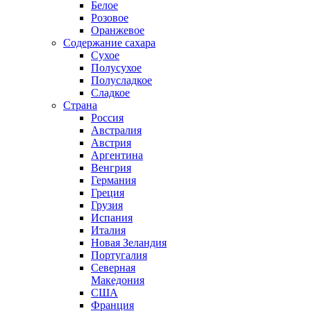
Белое
Розовое
Оранжевое
Содержание сахара
Сухое
Полусухое
Полусладкое
Сладкое
Страна
Россия
Австралия
Австрия
Аргентина
Венгрия
Германия
Греция
Грузия
Испания
Италия
Новая Зеландия
Португалия
Северная
Македония
США
Франция