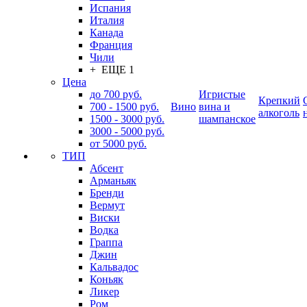
Испания
Италия
Канада
Франция
Чили
+ ЕЩЕ 1
Цена
до 700 руб.
Игристые
Крепкий
700 - 1500 руб.
Вино
вина и
алкоголь
1500 - 3000 руб.
шампанское
3000 - 5000 руб.
от 5000 руб.
ТИП
Абсент
Арманьяк
Бренди
Вермут
Виски
Водка
Граппа
Джин
Кальвадос
Коньяк
Ликер
Ром