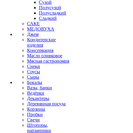
Сухой
Полусухой
Полусладкий
Сладкий
САКЕ
МЕДОВУХА
Джем
Кондитерские
изделия
Консервация
Масло оливковое
Мясная гастрономия
Снеки
Соусы
Сыры
Бокалы
Вазы, банки
Ведёрки
Декантеры
Деревянная посуда
Корзины
Пробки
Свечи
Штопоры,
нарзанники