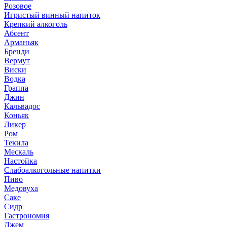
Розовое
Игристый винный напиток
Крепкий алкоголь
Абсент
Арманьяк
Бренди
Вермут
Виски
Водка
Граппа
Джин
Кальвадос
Коньяк
Ликер
Ром
Текила
Мескаль
Настойка
Слабоалкогольные напитки
Пиво
Медовуха
Саке
Сидр
Гастрономия
Джем