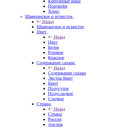
Крепленые вина
Портвейн
Херес
Шампанское и игристое
Назад
Шампанское и игристое
Цвет
Назад
Цвет
Белое
Розовое
Красное
Содержание сахара
Назад
Содержание сахара
Экстра брют
Брют
Полусухое
Полусладкое
Сладкое
Страна
Назад
Страна
Россия
Англия