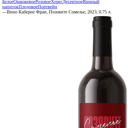
Белое
Оранжевое
Розовое
Херес
Десертное
Винный
напиток
Плодовое
Портвейн
—
Вино Каберне Фран, Позовите Сомелье, 2023, 0.75 л.