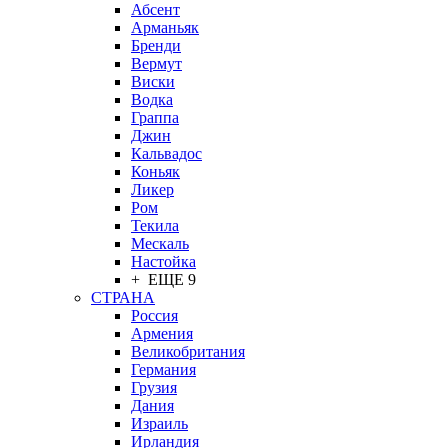
Абсент
Арманьяк
Бренди
Вермут
Виски
Водка
Граппа
Джин
Кальвадос
Коньяк
Ликер
Ром
Текила
Мескаль
Настойка
+ ЕЩЕ 9
СТРАНА
Россия
Армения
Великобритания
Германия
Грузия
Дания
Израиль
Ирландия