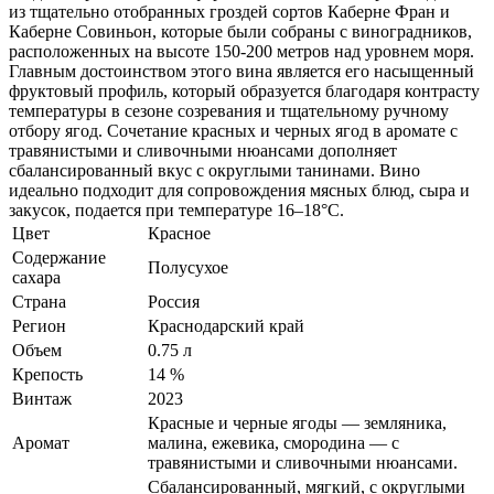
из тщательно отобранных гроздей сортов Каберне Фран и
Каберне Совиньон, которые были собраны с виноградников,
расположенных на высоте 150-200 метров над уровнем моря.
Главным достоинством этого вина является его насыщенный
фруктовый профиль, который образуется благодаря контрасту
температуры в сезоне созревания и тщательному ручному
отбору ягод. Сочетание красных и черных ягод в аромате с
травянистыми и сливочными нюансами дополняет
сбалансированный вкус с округлыми танинами. Вино
идеально подходит для сопровождения мясных блюд, сыра и
закусок, подается при температуре 16–18°C.
Цвет
Красное
Содержание
Полусухое
сахара
Страна
Россия
Регион
Краснодарский край
Объем
0.75 л
Крепость
14 %
Винтаж
2023
Красные и черные ягоды — земляника,
Аромат
малина, ежевика, смородина — с
травянистыми и сливочными нюансами.
Сбалансированный, мягкий, с округлыми