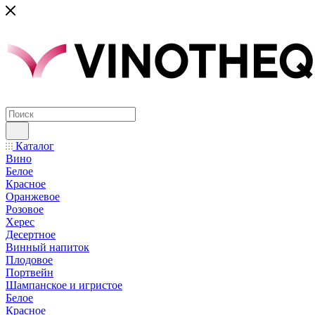
Каталог
Вино
Белое
Красное
Оранжевое
Розовое
Херес
Десертное
Винный напиток
Плодовое
Портвейн
Шампанское и игристое
Белое
Красное