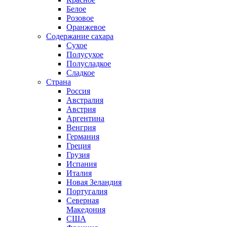
Белое
Розовое
Оранжевое
Содержание сахара
Сухое
Полусухое
Полусладкое
Сладкое
Страна
Россия
Австралия
Австрия
Аргентина
Венгрия
Германия
Греция
Грузия
Испания
Италия
Новая Зеландия
Португалия
Северная
Македония
США