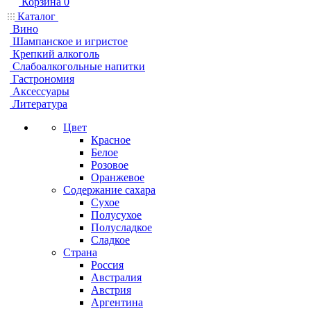
Корзина
0
Каталог
Вино
Шампанское и игристое
Крепкий алкоголь
Слабоалкогольные напитки
Гастрономия
Аксессуары
Литература
Цвет
Красное
Белое
Розовое
Оранжевое
Содержание сахара
Сухое
Полусухое
Полусладкое
Сладкое
Страна
Россия
Австралия
Австрия
Аргентина