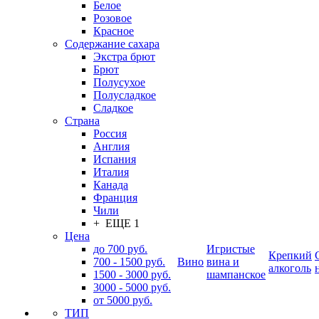
Белое
Розовое
Красное
Содержание сахара
Экстра брют
Брют
Полусухое
Полусладкое
Сладкое
Страна
Россия
Англия
Испания
Италия
Канада
Франция
Чили
+ ЕЩЕ 1
Цена
до 700 руб.
Игристые
Крепкий
700 - 1500 руб.
Вино
вина и
алкоголь
1500 - 3000 руб.
шампанское
3000 - 5000 руб.
от 5000 руб.
ТИП