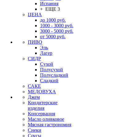
Испания
+ ЕЩЕ 3
ЦЕНА
до 1000 руб.
1000 - 3000 руб.
3000 - 5000 руб.
от 5000 руб.
ПИВО
Эль
Лагер
СИДР
Сухой
Полусухой
Полусладкий
Сладкий
САКЕ
МЕДОВУХА
Джем
Кондитерские
изделия
Консервация
Масло оливковое
Мясная гастрономия
Снеки
Соусы