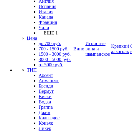
Англия
Испания
Италия
Канада
Франция
Чили
+ ЕЩЕ 1
Цена
до 700 руб.
Игристые
Крепкий
700 - 1500 руб.
Вино
вина и
алкоголь
1500 - 3000 руб.
шампанское
3000 - 5000 руб.
от 5000 руб.
ТИП
Абсент
Арманьяк
Бренди
Вермут
Виски
Водка
Граппа
Джин
Кальвадос
Коньяк
Ликер