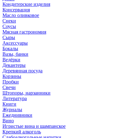
Кондитерские изделия
Консервация
Масло оливковое
Снеки
Соусы
Мясная гастрономия
Сыры
Аксессуары
Бокалы
Вазы, банки
Ведёрки
Декантеры
Деревянная посуда
Корзины
Пробки
Свечи
Штопоры, нарзанники
Литература
Книги
Журналы
Ежеднивники
Вино
Игристые вина и шампанское
Крепкий алкоголь
Слабоалкогольные напитки