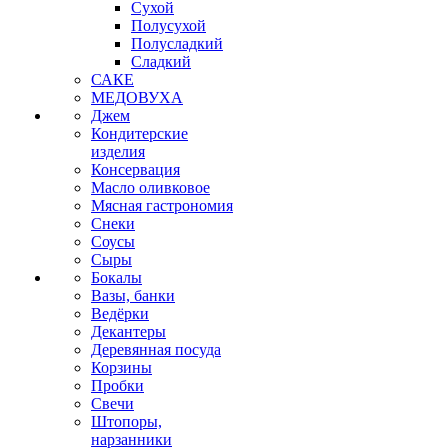
Сухой
Полусухой
Полусладкий
Сладкий
САКЕ
МЕДОВУХА
Джем
Кондитерские
изделия
Консервация
Масло оливковое
Мясная гастрономия
Снеки
Соусы
Сыры
Бокалы
Вазы, банки
Ведёрки
Декантеры
Деревянная посуда
Корзины
Пробки
Свечи
Штопоры,
нарзанники