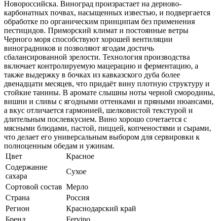
Новороссийска. Виноград произрастает на дерново-
карбонатных почвах, насыщенных известью, и подвергается
обработке по органическим принципам без применения
пестицидов. Приморский климат и постоянные ветры
Черного моря способствуют хорошей вентиляции
виноградников и позволяют ягодам достичь
сбалансированной зрелости. Технология производства
включает контролируемую мацерацию и ферментацию, а
также выдержку в бочках из кавказского дуба более
двенадцати месяцев, что придаёт вину плотную структуру и
стойкие танины. В аромате слышны ноты черной смородины,
вишни и сливы с ягодными оттенками и пряными нюансами,
а вкус отличается гармонией, шелковистой текстурой и
длительным послевкусием. Вино хорошо сочетается с
мясными блюдами, пастой, пиццей, копченостями и сырами,
что делает его универсальным выбором для сервировки к
полноценным обедам и ужинам.
Цвет
Красное
Содержание
Сухое
сахара
Сортовой состав
Мерло
Страна
Россия
Регион
Краснодарский край
Бренд
Fervino