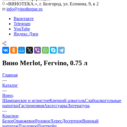
«ВИНОТЕКА.», г. Белгород, ул. Есенина, 9, к 2
info@vinotheque.ru
Вконтакте
Telegram
YouTube
Яндекс.Дзен
Вино Merlot, Fervino, 0.75 л
Главная
—
Каталог
—
Вино
Шампанское и игристое
Крепкий алкоголь
Слабоалкогольные
напитки
Гастрономия
Аксессуары
Литература
—
Красное
Белое
Оранжевое
Розовое
Херес
Десертное
Винный
напиток
Плодовое
Портвейн