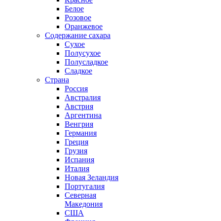
Белое
Розовое
Оранжевое
Содержание сахара
Сухое
Полусухое
Полусладкое
Сладкое
Страна
Россия
Австралия
Австрия
Аргентина
Венгрия
Германия
Греция
Грузия
Испания
Италия
Новая Зеландия
Португалия
Северная
Македония
США