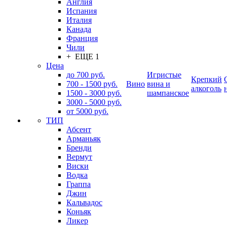
Англия
Испания
Италия
Канада
Франция
Чили
+ ЕЩЕ 1
Цена
до 700 руб.
Игристые
Крепкий
700 - 1500 руб.
Вино
вина и
алкоголь
1500 - 3000 руб.
шампанское
3000 - 5000 руб.
от 5000 руб.
ТИП
Абсент
Арманьяк
Бренди
Вермут
Виски
Водка
Граппа
Джин
Кальвадос
Коньяк
Ликер