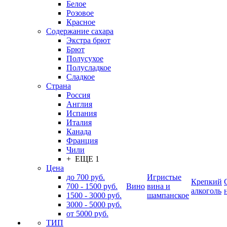
Белое
Розовое
Красное
Содержание сахара
Экстра брют
Брют
Полусухое
Полусладкое
Сладкое
Страна
Россия
Англия
Испания
Италия
Канада
Франция
Чили
+ ЕЩЕ 1
Цена
до 700 руб.
Игристые
Крепкий
700 - 1500 руб.
Вино
вина и
алкоголь
1500 - 3000 руб.
шампанское
3000 - 5000 руб.
от 5000 руб.
ТИП