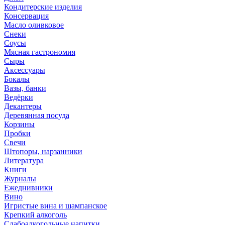
Кондитерские изделия
Консервация
Масло оливковое
Снеки
Соусы
Мясная гастрономия
Сыры
Аксессуары
Бокалы
Вазы, банки
Ведёрки
Декантеры
Деревянная посуда
Корзины
Пробки
Свечи
Штопоры, нарзанники
Литература
Книги
Журналы
Ежеднивники
Вино
Игристые вина и шампанское
Крепкий алкоголь
Слабоалкогольные напитки