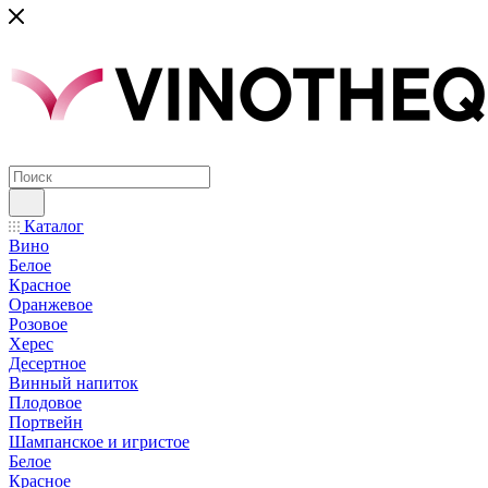
Каталог
Вино
Белое
Красное
Оранжевое
Розовое
Херес
Десертное
Винный напиток
Плодовое
Портвейн
Шампанское и игристое
Белое
Красное