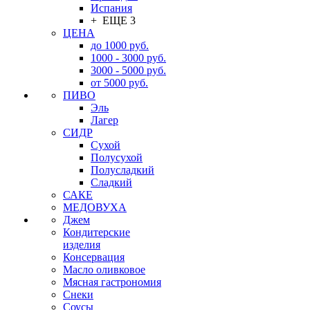
Испания
+ ЕЩЕ 3
ЦЕНА
до 1000 руб.
1000 - 3000 руб.
3000 - 5000 руб.
от 5000 руб.
ПИВО
Эль
Лагер
СИДР
Сухой
Полусухой
Полусладкий
Сладкий
САКЕ
МЕДОВУХА
Джем
Кондитерские
изделия
Консервация
Масло оливковое
Мясная гастрономия
Снеки
Соусы