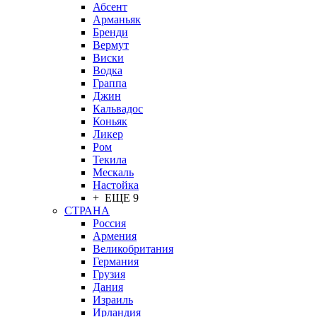
Абсент
Арманьяк
Бренди
Вермут
Виски
Водка
Граппа
Джин
Кальвадос
Коньяк
Ликер
Ром
Текила
Мескаль
Настойка
+ ЕЩЕ 9
СТРАНА
Россия
Армения
Великобритания
Германия
Грузия
Дания
Израиль
Ирландия