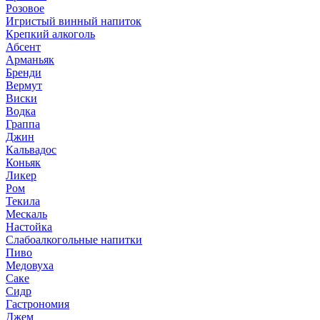
Розовое
Игристый винный напиток
Крепкий алкоголь
Абсент
Арманьяк
Бренди
Вермут
Виски
Водка
Граппа
Джин
Кальвадос
Коньяк
Ликер
Ром
Текила
Мескаль
Настойка
Слабоалкогольные напитки
Пиво
Медовуха
Саке
Сидр
Гастрономия
Джем