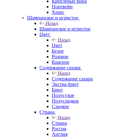
Крепленые вина
Портвейн
Херес
Шампанское и игристое
Назад
Шампанское и игристое
Цвет
Назад
Цвет
Белое
Розовое
Красное
Содержание сахара
Назад
Содержание сахара
Экстра брют
Брют
Полусухое
Полусладкое
Сладкое
Страна
Назад
Страна
Россия
Англия