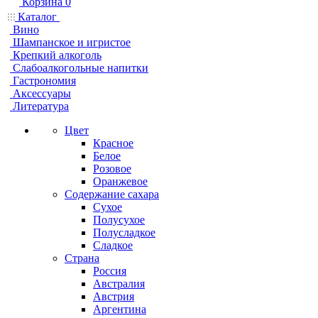
Корзина
0
Каталог
Вино
Шампанское и игристое
Крепкий алкоголь
Слабоалкогольные напитки
Гастрономия
Аксессуары
Литература
Цвет
Красное
Белое
Розовое
Оранжевое
Содержание сахара
Сухое
Полусухое
Полусладкое
Сладкое
Страна
Россия
Австралия
Австрия
Аргентина