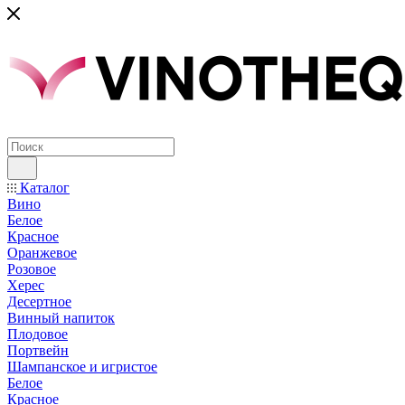
Каталог
Вино
Белое
Красное
Оранжевое
Розовое
Херес
Десертное
Винный напиток
Плодовое
Портвейн
Шампанское и игристое
Белое
Красное