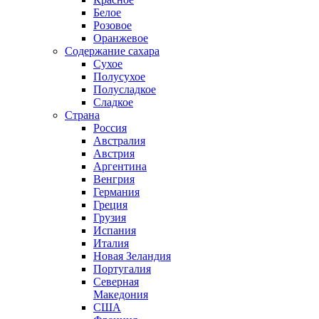
Белое
Розовое
Оранжевое
Содержание сахара
Сухое
Полусухое
Полусладкое
Сладкое
Страна
Россия
Австралия
Австрия
Аргентина
Венгрия
Германия
Греция
Грузия
Испания
Италия
Новая Зеландия
Португалия
Северная
Македония
США