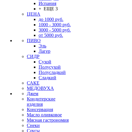
Испания
+ ЕЩЕ 3
ЦЕНА
до 1000 руб.
1000 - 3000 руб.
3000 - 5000 руб.
от 5000 руб.
ПИВО
Эль
Лагер
СИДР
Сухой
Полусухой
Полусладкий
Сладкий
САКЕ
МЕДОВУХА
Джем
Кондитерские
изделия
Консервация
Масло оливковое
Мясная гастрономия
Снеки
Соусы