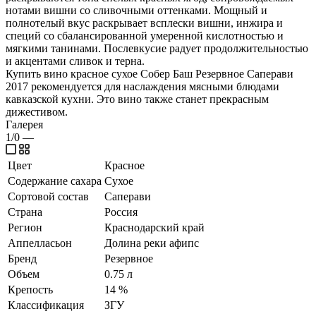
нотами вишни со сливочными оттенками. Мощный и
полнотелый вкус раскрывает всплески вишни, инжира и
специй со сбалансированной умеренной кислотностью и
мягкими танинами. Послевкусие радует продолжительностью
и акцентами сливок и терна.
Купить вино красное сухое Собер Баш Резервное Саперави
2017 рекомендуется для наслаждения мясными блюдами
кавказской кухни. Это вино также станет прекрасным
дижестивом.
Галерея
1/0
—
Цвет
Красное
Содержание сахара
Сухое
Сортовой состав
Саперави
Страна
Россия
Регион
Краснодарский край
Аппелласьон
Долина реки афипс
Бренд
Резервное
Объем
0.75 л
Крепость
14 %
Классификация
ЗГУ