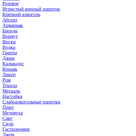
Розовое
Игристый винный напиток
Крепкий алкоголь
Абсент
Арманьяк
Бренди
Вермут
Виски
Водка
Граппа
Джин
Кальвадос
Коньяк
Ликер
Ром
Текила
Мескаль
Настойка
Слабоалкогольные напитки
Пиво
Медовуха
Саке
Сидр
Гастрономия
Джем