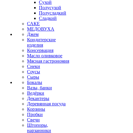
Сухой
Полусухой
Полусладкий
Сладкий
САКЕ
МЕДОВУХА
Джем
Кондитерские
изделия
Консервация
Масло оливковое
Мясная гастрономия
Снеки
Соусы
Сыры
Бокалы
Вазы, банки
Ведёрки
Декантеры
Деревянная посуда
Корзины
Пробки
Свечи
Штопоры,
нарзанники