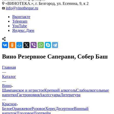
«ВИНОТЕКА.», г. Белгород, ул. Есенина, 9, к 2
info@vinotheque.ru
Вконтакте
Telegram
YouTube
Яндекс.Дзен
Вино Резервное Саперави, Собер Баш
Главная
—
Каталог
—
Вино
Шампанское и игристое
Крепкий алкоголь
Слабоалкогольные
напитки
Гастрономия
Аксессуары
Литература
—
Красное
Белое
Оранжевое
Розовое
Херес
Десертное
Винный
напиток
Плодовое
Портвейн