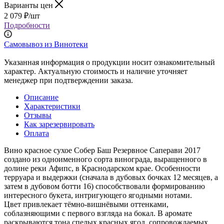
Варианты цен
2 079
₽
/шт
Подробности
Самовывоз из Винотеки
Указанная информация о продукции носит ознакомительный
характер. Актуальную стоимость и наличие уточняет
менеджер при подтверждении заказа.
Описание
Характеристики
Отзывы
Как зарезервировать
Оплата
Вино красное сухое Собер Баш Резервное Саперави 2017
создано из одноименного сорта винограда, выращенного в
долине реки Афипс, в Краснодарском крае. Особенности
терруара и выдержки (сначала в дубовых бочках 12 месяцев, а
затем в дубовом ботти 16) способствовали формированию
интересного букета, интригующего ягодными нотами.
Цвет привлекает тёмно-вишнёвыми оттенками,
соблазняющими с первого взгляда на бокал. В аромате
раскрываются тона спелых красных ягод, сопровождаемых