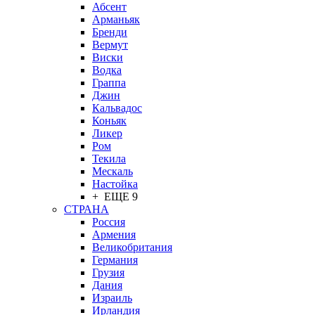
Абсент
Арманьяк
Бренди
Вермут
Виски
Водка
Граппа
Джин
Кальвадос
Коньяк
Ликер
Ром
Текила
Мескаль
Настойка
+ ЕЩЕ 9
СТРАНА
Россия
Армения
Великобритания
Германия
Грузия
Дания
Израиль
Ирландия