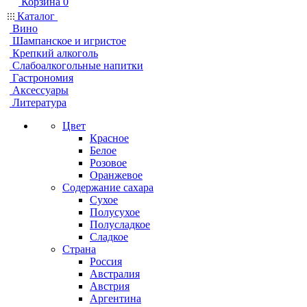
Корзина
0
Каталог
Вино
Шампанское и игристое
Крепкий алкоголь
Слабоалкогольные напитки
Гастрономия
Аксессуары
Литература
Цвет
Красное
Белое
Розовое
Оранжевое
Содержание сахара
Сухое
Полусухое
Полусладкое
Сладкое
Страна
Россия
Австралия
Австрия
Аргентина