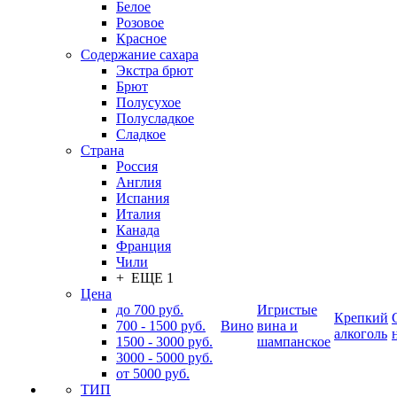
Белое
Розовое
Красное
Содержание сахара
Экстра брют
Брют
Полусухое
Полусладкое
Сладкое
Страна
Россия
Англия
Испания
Италия
Канада
Франция
Чили
+ ЕЩЕ 1
Цена
до 700 руб.
Игристые
Крепкий
700 - 1500 руб.
Вино
вина и
алкоголь
1500 - 3000 руб.
шампанское
3000 - 5000 руб.
от 5000 руб.
ТИП