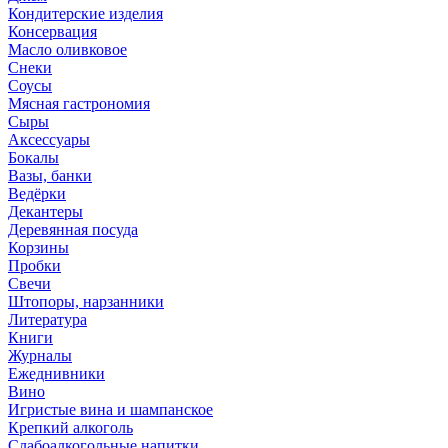
Кондитерские изделия
Консервация
Масло оливковое
Снеки
Соусы
Мясная гастрономия
Сыры
Аксессуары
Бокалы
Вазы, банки
Ведёрки
Декантеры
Деревянная посуда
Корзины
Пробки
Свечи
Штопоры, нарзанники
Литература
Книги
Журналы
Ежеднивники
Вино
Игристые вина и шампанское
Крепкий алкоголь
Слабоалкогольные напитки