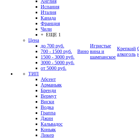
Англия
Испания
Италия
Канада
Франция
Чили
+ ЕЩЕ 1
Цена
до 700 руб.
Игристые
Крепкий
700 - 1500 руб.
Вино
вина и
алкоголь
1500 - 3000 руб.
шампанское
3000 - 5000 руб.
от 5000 руб.
ТИП
Абсент
Арманьяк
Бренди
Вермут
Виски
Водка
Граппа
Джин
Кальвадос
Коньяк
Ликер