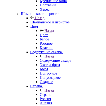
Крепленые вина
Портвейн
Херес
Шампанское и игристое
Назад
Шампанское и игристое
Цвет
Назад
Цвет
Белое
Розовое
Красное
Содержание сахара
Назад
Содержание сахара
Экстра брют
Брют
Полусухое
Полусладкое
Сладкое
Страна
Назад
Страна
Россия
Англия