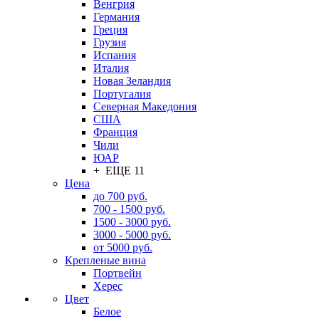
Венгрия
Германия
Греция
Грузия
Испания
Италия
Новая Зеландия
Португалия
Северная Македония
США
Франция
Чили
ЮАР
+ ЕЩЕ 11
Цена
до 700 руб.
700 - 1500 руб.
1500 - 3000 руб.
3000 - 5000 руб.
от 5000 руб.
Крепленые вина
Портвейн
Херес
Цвет
Белое