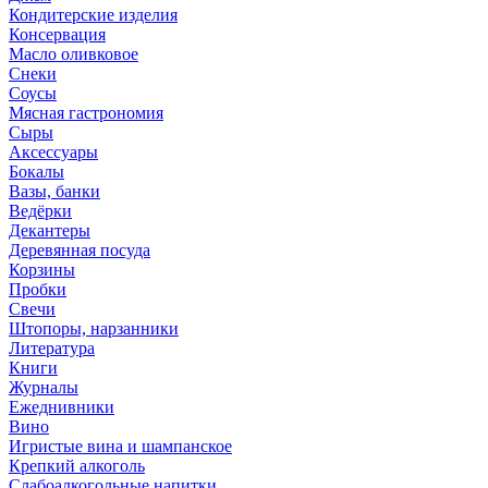
Кондитерские изделия
Консервация
Масло оливковое
Снеки
Соусы
Мясная гастрономия
Сыры
Аксессуары
Бокалы
Вазы, банки
Ведёрки
Декантеры
Деревянная посуда
Корзины
Пробки
Свечи
Штопоры, нарзанники
Литература
Книги
Журналы
Ежеднивники
Вино
Игристые вина и шампанское
Крепкий алкоголь
Слабоалкогольные напитки