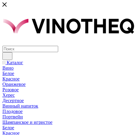
Каталог
Вино
Белое
Красное
Оранжевое
Розовое
Херес
Десертное
Винный напиток
Плодовое
Портвейн
Шампанское и игристое
Белое
Красное