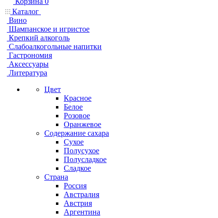
Корзина
0
Каталог
Вино
Шампанское и игристое
Крепкий алкоголь
Слабоалкогольные напитки
Гастрономия
Аксессуары
Литература
Цвет
Красное
Белое
Розовое
Оранжевое
Содержание сахара
Сухое
Полусухое
Полусладкое
Сладкое
Страна
Россия
Австралия
Австрия
Аргентина