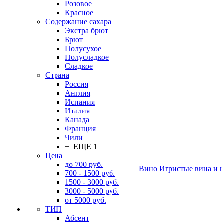
Розовое
Красное
Содержание сахара
Экстра брют
Брют
Полусухое
Полусладкое
Сладкое
Страна
Россия
Англия
Испания
Италия
Канада
Франция
Чили
+ ЕЩЕ 1
Цена
до 700 руб.
Вино
Игристые вина и 
700 - 1500 руб.
1500 - 3000 руб.
3000 - 5000 руб.
от 5000 руб.
ТИП
Абсент