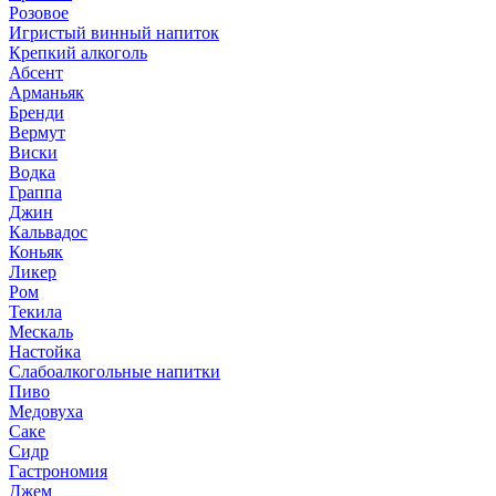
Розовое
Игристый винный напиток
Крепкий алкоголь
Абсент
Арманьяк
Бренди
Вермут
Виски
Водка
Граппа
Джин
Кальвадос
Коньяк
Ликер
Ром
Текила
Мескаль
Настойка
Слабоалкогольные напитки
Пиво
Медовуха
Саке
Сидр
Гастрономия
Джем