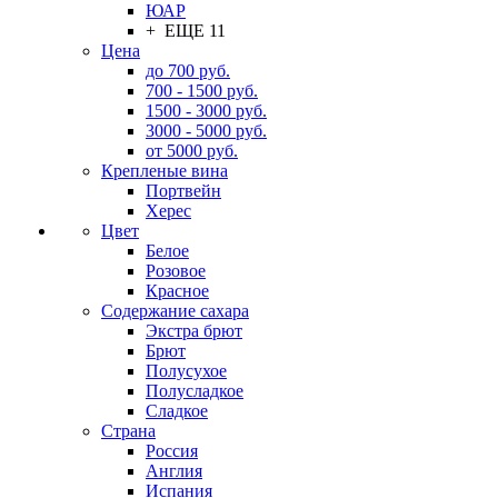
ЮАР
+ ЕЩЕ 11
Цена
до 700 руб.
700 - 1500 руб.
1500 - 3000 руб.
3000 - 5000 руб.
от 5000 руб.
Крепленые вина
Портвейн
Херес
Цвет
Белое
Розовое
Красное
Содержание сахара
Экстра брют
Брют
Полусухое
Полусладкое
Сладкое
Страна
Россия
Англия
Испания