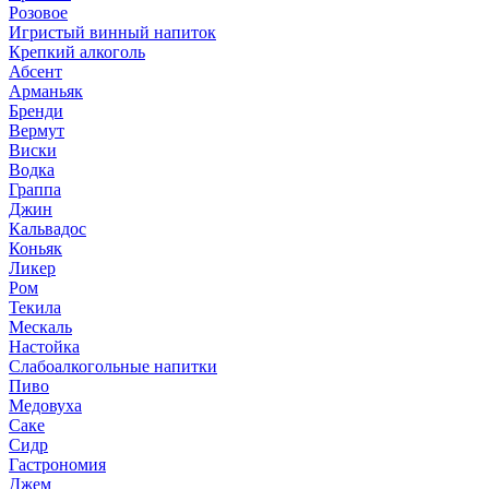
Розовое
Игристый винный напиток
Крепкий алкоголь
Абсент
Арманьяк
Бренди
Вермут
Виски
Водка
Граппа
Джин
Кальвадос
Коньяк
Ликер
Ром
Текила
Мескаль
Настойка
Слабоалкогольные напитки
Пиво
Медовуха
Саке
Сидр
Гастрономия
Джем