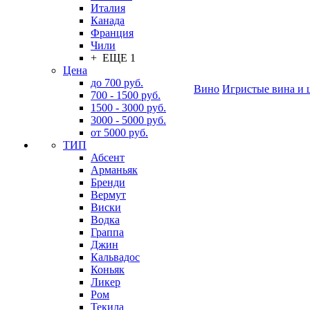
Италия
Канада
Франция
Чили
+ ЕЩЕ 1
Цена
до 700 руб.
Вино
Игристые вина и 
700 - 1500 руб.
1500 - 3000 руб.
3000 - 5000 руб.
от 5000 руб.
ТИП
Абсент
Арманьяк
Бренди
Вермут
Виски
Водка
Граппа
Джин
Кальвадос
Коньяк
Ликер
Ром
Текила