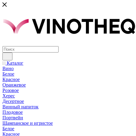
Каталог
Вино
Белое
Красное
Оранжевое
Розовое
Херес
Десертное
Винный напиток
Плодовое
Портвейн
Шампанское и игристое
Белое
Красное