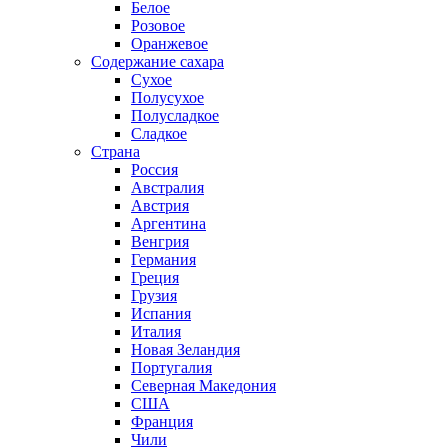
Белое
Розовое
Оранжевое
Содержание сахара
Сухое
Полусухое
Полусладкое
Сладкое
Страна
Россия
Австралия
Австрия
Аргентина
Венгрия
Германия
Греция
Грузия
Испания
Италия
Новая Зеландия
Португалия
Северная Македония
США
Франция
Чили