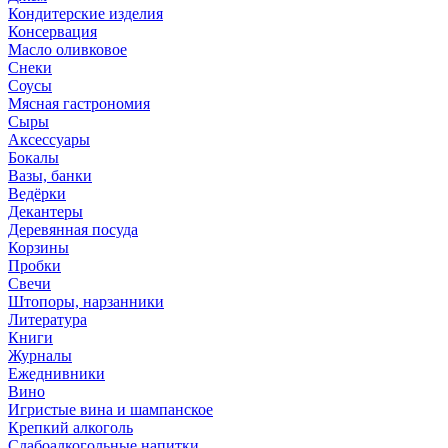
Кондитерские изделия
Консервация
Масло оливковое
Снеки
Соусы
Мясная гастрономия
Сыры
Аксессуары
Бокалы
Вазы, банки
Ведёрки
Декантеры
Деревянная посуда
Корзины
Пробки
Свечи
Штопоры, нарзанники
Литература
Книги
Журналы
Ежеднивники
Вино
Игристые вина и шампанское
Крепкий алкоголь
Слабоалкогольные напитки