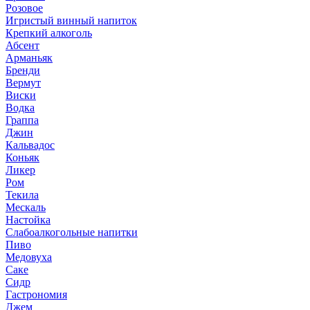
Розовое
Игристый винный напиток
Крепкий алкоголь
Абсент
Арманьяк
Бренди
Вермут
Виски
Водка
Граппа
Джин
Кальвадос
Коньяк
Ликер
Ром
Текила
Мескаль
Настойка
Слабоалкогольные напитки
Пиво
Медовуха
Саке
Сидр
Гастрономия
Джем