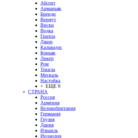
Абсент
Арманьяк
Бренди
Вермут
Виски
Водка
Граппа
Джин
Кальвадос
Коньяк
Ликер
Ром
Текила
Мескаль
Настойка
+ ЕЩЕ 9
СТРАНА
Россия
Армения
Великобритания
Германия
Грузия
Дания
Израиль
Ирландия