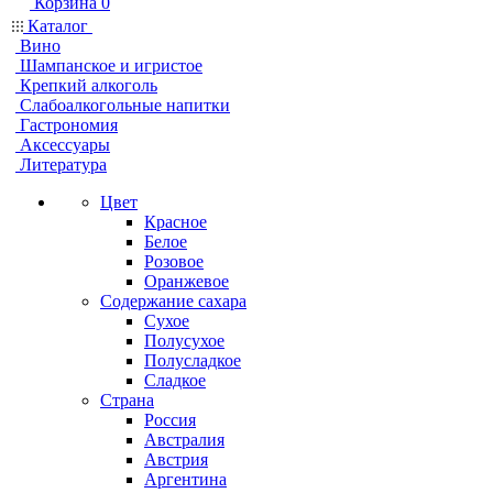
Корзина
0
Каталог
Вино
Шампанское и игристое
Крепкий алкоголь
Слабоалкогольные напитки
Гастрономия
Аксессуары
Литература
Цвет
Красное
Белое
Розовое
Оранжевое
Содержание сахара
Сухое
Полусухое
Полусладкое
Сладкое
Страна
Россия
Австралия
Австрия
Аргентина