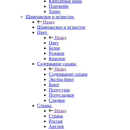
Крепленые вина
Портвейн
Херес
Шампанское и игристое
Назад
Шампанское и игристое
Цвет
Назад
Цвет
Белое
Розовое
Красное
Содержание сахара
Назад
Содержание сахара
Экстра брют
Брют
Полусухое
Полусладкое
Сладкое
Страна
Назад
Страна
Россия
Англия