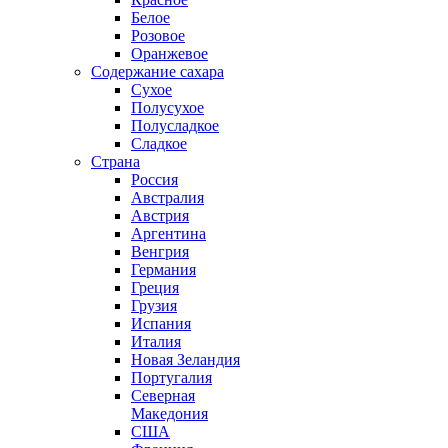
Белое
Розовое
Оранжевое
Содержание сахара
Сухое
Полусухое
Полусладкое
Сладкое
Страна
Россия
Австралия
Австрия
Аргентина
Венгрия
Германия
Греция
Грузия
Испания
Италия
Новая Зеландия
Португалия
Северная
Македония
США