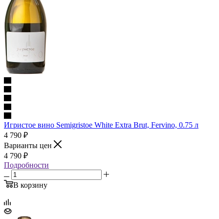
Игристое вино Semigristoe White Extra Brut, Fervino, 0.75 л
4 790
₽
Варианты цен
4 790
₽
Подробности
В корзину