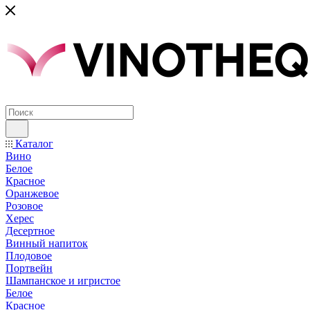
Каталог
Вино
Белое
Красное
Оранжевое
Розовое
Херес
Десертное
Винный напиток
Плодовое
Портвейн
Шампанское и игристое
Белое
Красное