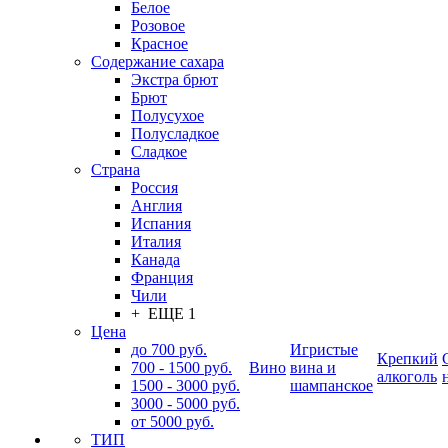
Белое
Розовое
Красное
Содержание сахара
Экстра брют
Брют
Полусухое
Полусладкое
Сладкое
Страна
Россия
Англия
Испания
Италия
Канада
Франция
Чили
+ ЕЩЕ 1
Цена
до 700 руб.
Игристые
Крепкий
700 - 1500 руб.
Вино
вина и
алкоголь
1500 - 3000 руб.
шампанское
3000 - 5000 руб.
от 5000 руб.
ТИП