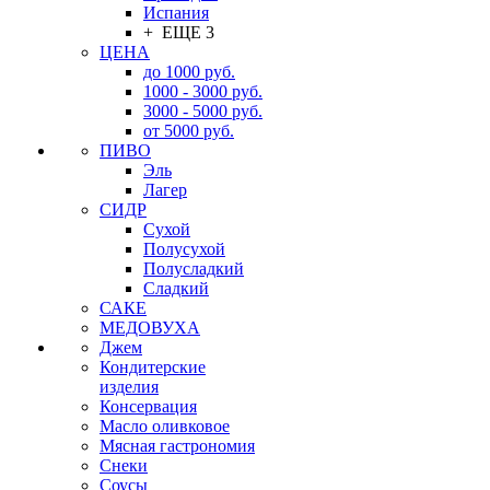
Испания
+ ЕЩЕ 3
ЦЕНА
до 1000 руб.
1000 - 3000 руб.
3000 - 5000 руб.
от 5000 руб.
ПИВО
Эль
Лагер
СИДР
Сухой
Полусухой
Полусладкий
Сладкий
САКЕ
МЕДОВУХА
Джем
Кондитерские
изделия
Консервация
Масло оливковое
Мясная гастрономия
Снеки
Соусы