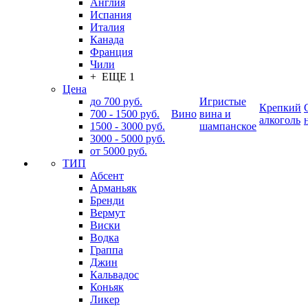
Англия
Испания
Италия
Канада
Франция
Чили
+ ЕЩЕ 1
Цена
до 700 руб.
Игристые
Крепкий
700 - 1500 руб.
Вино
вина и
алкоголь
1500 - 3000 руб.
шампанское
3000 - 5000 руб.
от 5000 руб.
ТИП
Абсент
Арманьяк
Бренди
Вермут
Виски
Водка
Граппа
Джин
Кальвадос
Коньяк
Ликер