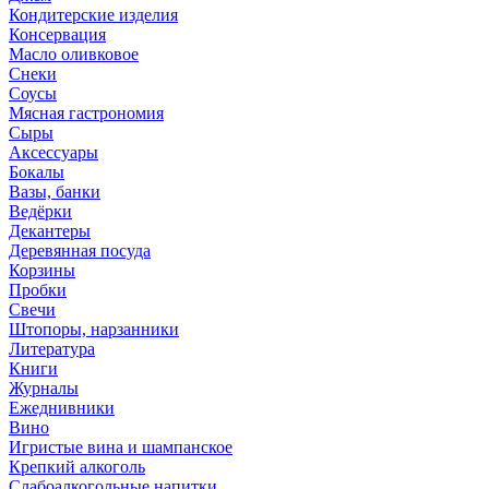
Кондитерские изделия
Консервация
Масло оливковое
Снеки
Соусы
Мясная гастрономия
Сыры
Аксессуары
Бокалы
Вазы, банки
Ведёрки
Декантеры
Деревянная посуда
Корзины
Пробки
Свечи
Штопоры, нарзанники
Литература
Книги
Журналы
Ежеднивники
Вино
Игристые вина и шампанское
Крепкий алкоголь
Слабоалкогольные напитки