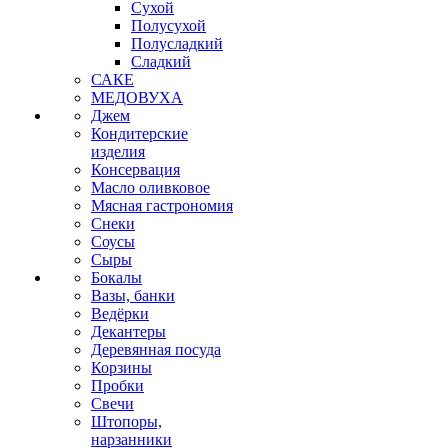
Сухой
Полусухой
Полусладкий
Сладкий
САКЕ
МЕДОВУХА
Джем
Кондитерские
изделия
Консервация
Масло оливковое
Мясная гастрономия
Снеки
Соусы
Сыры
Бокалы
Вазы, банки
Ведёрки
Декантеры
Деревянная посуда
Корзины
Пробки
Свечи
Штопоры,
нарзанники