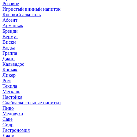
Розовое
Игристый винный напиток
Крепкий алкоголь
Абсент
Арманьяк
Бренди
Вермут
Виски
Водка
Граппа
Джин
Кальвадос
Коньяк
Ликер
Ром
Текила
Мескаль
Настойка
Слабоалкогольные напитки
Пиво
Медовуха
Саке
Сидр
Гастрономия
Джем