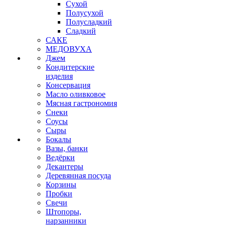
Сухой
Полусухой
Полусладкий
Сладкий
САКЕ
МЕДОВУХА
Джем
Кондитерские
изделия
Консервация
Масло оливковое
Мясная гастрономия
Снеки
Соусы
Сыры
Бокалы
Вазы, банки
Ведёрки
Декантеры
Деревянная посуда
Корзины
Пробки
Свечи
Штопоры,
нарзанники