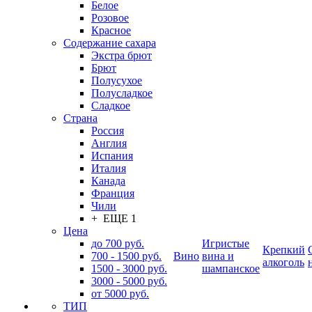
Белое
Розовое
Красное
Содержание сахара
Экстра брют
Брют
Полусухое
Полусладкое
Сладкое
Страна
Россия
Англия
Испания
Италия
Канада
Франция
Чили
+ ЕЩЕ 1
Цена
до 700 руб.
Игристые
Крепкий
700 - 1500 руб.
Вино
вина и
алкоголь
1500 - 3000 руб.
шампанское
3000 - 5000 руб.
от 5000 руб.
ТИП