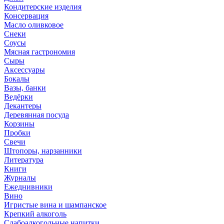
Кондитерские изделия
Консервация
Масло оливковое
Снеки
Соусы
Мясная гастрономия
Сыры
Аксессуары
Бокалы
Вазы, банки
Ведёрки
Декантеры
Деревянная посуда
Корзины
Пробки
Свечи
Штопоры, нарзанники
Литература
Книги
Журналы
Ежеднивники
Вино
Игристые вина и шампанское
Крепкий алкоголь
Слабоалкогольные напитки