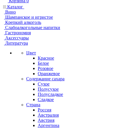
Корзина
0
Каталог
Вино
Шампанское и игристое
Крепкий алкоголь
Слабоалкогольные напитки
Гастрономия
Аксессуары
Литература
Цвет
Красное
Белое
Розовое
Оранжевое
Содержание сахара
Сухое
Полусухое
Полусладкое
Сладкое
Страна
Россия
Австралия
Австрия
Аргентина