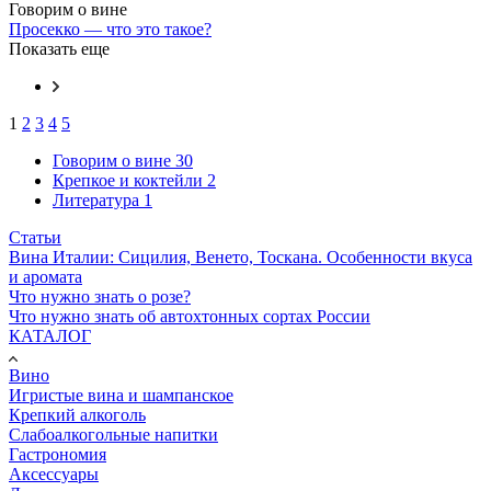
Говорим о вине
Просекко — что это такое?
Показать еще
1
2
3
4
5
Говорим о вине
30
Крепкое и коктейли
2
Литература
1
Статьи
Вина Италии: Сицилия, Венето, Тоскана. Особенности вкуса
и аромата
Что нужно знать о розе?
Что нужно знать об автохтонных сортах России
КАТАЛОГ
Вино
Игристые вина и шампанское
Крепкий алкоголь
Слабоалкогольные напитки
Гастрономия
Аксессуары