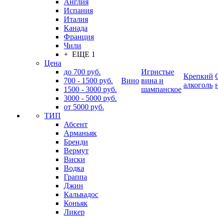
Англия
Испания
Италия
Канада
Франция
Чили
+ ЕЩЕ 1
Цена
до 700 руб.
Игристые
Крепкий
700 - 1500 руб.
Вино
вина и
алкоголь
1500 - 3000 руб.
шампанское
3000 - 5000 руб.
от 5000 руб.
ТИП
Абсент
Арманьяк
Бренди
Вермут
Виски
Водка
Граппа
Джин
Кальвадос
Коньяк
Ликер