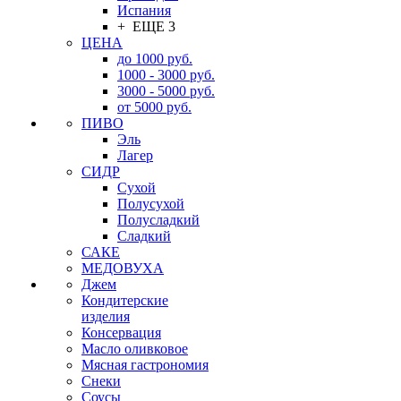
Испания
+ ЕЩЕ 3
ЦЕНА
до 1000 руб.
1000 - 3000 руб.
3000 - 5000 руб.
от 5000 руб.
ПИВО
Эль
Лагер
СИДР
Сухой
Полусухой
Полусладкий
Сладкий
САКЕ
МЕДОВУХА
Джем
Кондитерские
изделия
Консервация
Масло оливковое
Мясная гастрономия
Снеки
Соусы