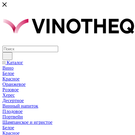
Каталог
Вино
Белое
Красное
Оранжевое
Розовое
Херес
Десертное
Винный напиток
Плодовое
Портвейн
Шампанское и игристое
Белое
Красное