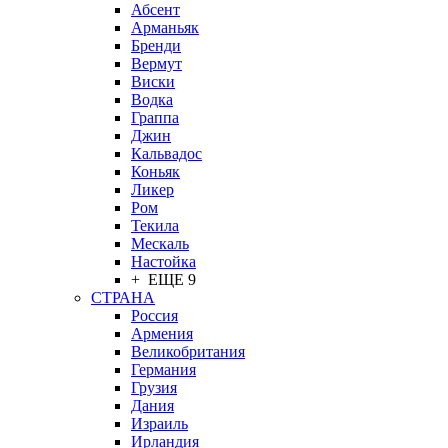
Абсент
Арманьяк
Бренди
Вермут
Виски
Водка
Граппа
Джин
Кальвадос
Коньяк
Ликер
Ром
Текила
Мескаль
Настойка
+ ЕЩЕ 9
СТРАНА
Россия
Армения
Великобритания
Германия
Грузия
Дания
Израиль
Ирландия