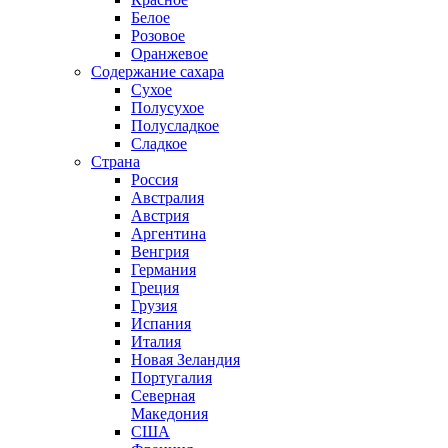
Белое
Розовое
Оранжевое
Содержание сахара
Сухое
Полусухое
Полусладкое
Сладкое
Страна
Россия
Австралия
Австрия
Аргентина
Венгрия
Германия
Греция
Грузия
Испания
Италия
Новая Зеландия
Португалия
Северная
Македония
США