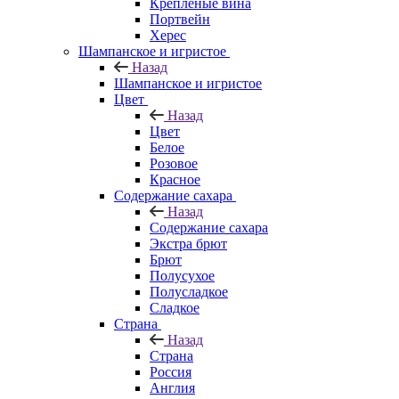
Крепленые вина
Портвейн
Херес
Шампанское и игристое
Назад
Шампанское и игристое
Цвет
Назад
Цвет
Белое
Розовое
Красное
Содержание сахара
Назад
Содержание сахара
Экстра брют
Брют
Полусухое
Полусладкое
Сладкое
Страна
Назад
Страна
Россия
Англия