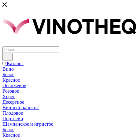
Каталог
Вино
Белое
Красное
Оранжевое
Розовое
Херес
Десертное
Винный напиток
Плодовое
Портвейн
Шампанское и игристое
Белое
Красное