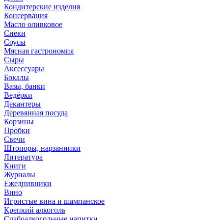
Кондитерские изделия
Консервация
Масло оливковое
Снеки
Соусы
Мясная гастрономия
Сыры
Аксессуары
Бокалы
Вазы, банки
Ведёрки
Декантеры
Деревянная посуда
Корзины
Пробки
Свечи
Штопоры, нарзанники
Литература
Книги
Журналы
Ежеднивники
Вино
Игристые вина и шампанское
Крепкий алкоголь
Слабоалкогольные напитки