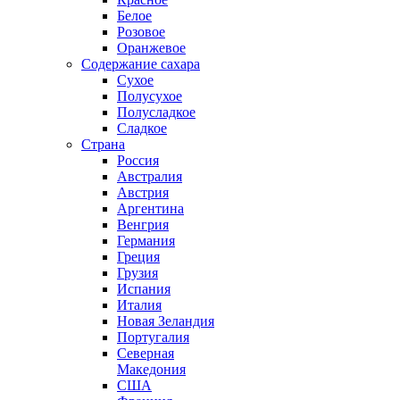
Белое
Розовое
Оранжевое
Содержание сахара
Сухое
Полусухое
Полусладкое
Сладкое
Страна
Россия
Австралия
Австрия
Аргентина
Венгрия
Германия
Греция
Грузия
Испания
Италия
Новая Зеландия
Португалия
Северная
Македония
США