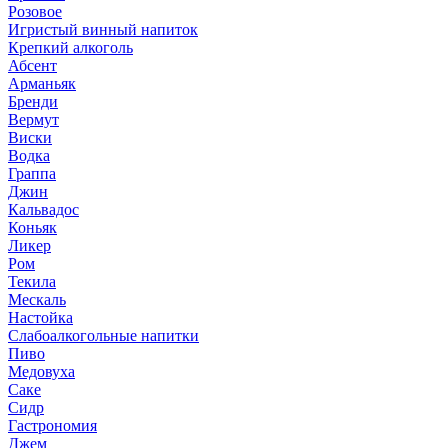
Розовое
Игристый винный напиток
Крепкий алкоголь
Абсент
Арманьяк
Бренди
Вермут
Виски
Водка
Граппа
Джин
Кальвадос
Коньяк
Ликер
Ром
Текила
Мескаль
Настойка
Слабоалкогольные напитки
Пиво
Медовуха
Саке
Сидр
Гастрономия
Джем