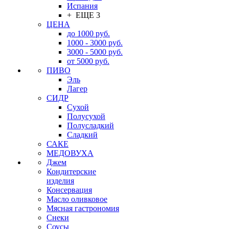
Испания
+ ЕЩЕ 3
ЦЕНА
до 1000 руб.
1000 - 3000 руб.
3000 - 5000 руб.
от 5000 руб.
ПИВО
Эль
Лагер
СИДР
Сухой
Полусухой
Полусладкий
Сладкий
САКЕ
МЕДОВУХА
Джем
Кондитерские
изделия
Консервация
Масло оливковое
Мясная гастрономия
Снеки
Соусы