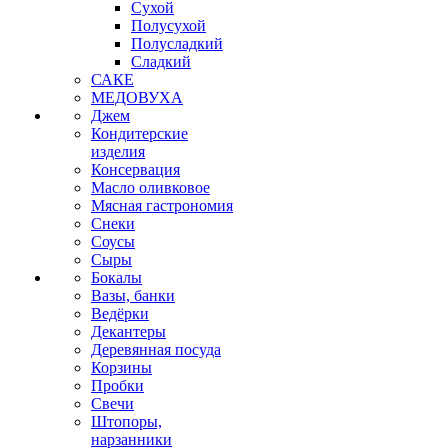
Сухой
Полусухой
Полусладкий
Сладкий
САКЕ
МЕДОВУХА
Джем
Кондитерские
изделия
Консервация
Масло оливковое
Мясная гастрономия
Снеки
Соусы
Сыры
Бокалы
Вазы, банки
Ведёрки
Декантеры
Деревянная посуда
Корзины
Пробки
Свечи
Штопоры,
нарзанники