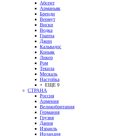
Абсент
Арманьяк
Бренди
Вермут
Виски
Водка
Граппа
Джин
Кальвадос
Коньяк
Ликер
Ром
Текила
Мескаль
Настойка
+ ЕЩЕ 9
СТРАНА
Россия
Армения
Великобритания
Германия
Грузия
Дания
Израиль
Ирландия