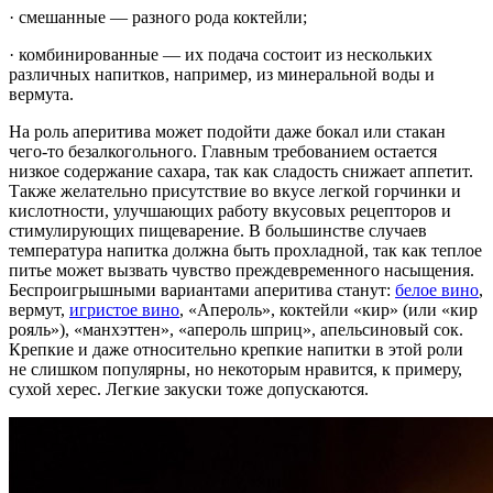
· смешанные — разного рода коктейли;
· комбинированные — их подача состоит из нескольких
различных напитков, например, из минеральной воды и
вермута.
На роль аперитива может подойти даже бокал или стакан
чего-то безалкогольного. Главным требованием остается
низкое содержание сахара, так как сладость снижает аппетит.
Также желательно присутствие во вкусе легкой горчинки и
кислотности, улучшающих работу вкусовых рецепторов и
стимулирующих пищеварение. В большинстве случаев
температура напитка должна быть прохладной, так как теплое
питье может вызвать чувство преждевременного насыщения.
Беспроигрышными вариантами аперитива станут:
белое вино
,
вермут,
игристое вино
, «Апероль», коктейли «кир» (или «кир
рояль»), «манхэттен», «апероль шприц», апельсиновый сок.
Крепкие и даже относительно крепкие напитки в этой роли
не слишком популярны, но некоторым нравится, к примеру,
сухой херес. Легкие закуски тоже допускаются.