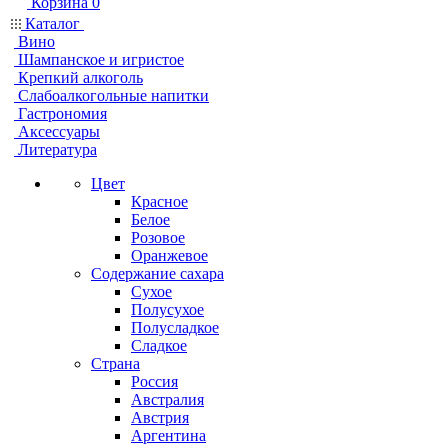
Корзина
0
Каталог
Вино
Шампанское и игристое
Крепкий алкоголь
Слабоалкогольные напитки
Гастрономия
Аксессуары
Литература
Цвет
Красное
Белое
Розовое
Оранжевое
Содержание сахара
Сухое
Полусухое
Полусладкое
Сладкое
Страна
Россия
Австралия
Австрия
Аргентина