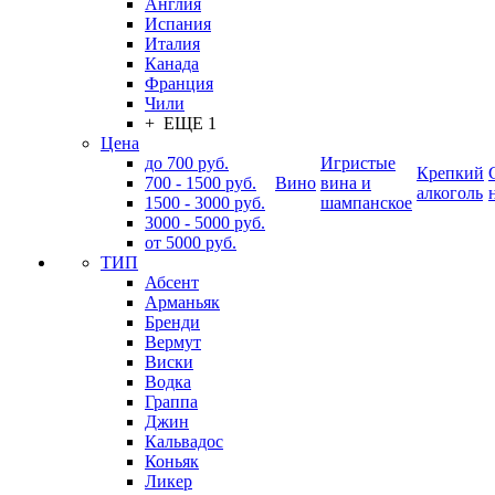
Англия
Испания
Италия
Канада
Франция
Чили
+ ЕЩЕ 1
Цена
до 700 руб.
Игристые
Крепкий
700 - 1500 руб.
Вино
вина и
алкоголь
1500 - 3000 руб.
шампанское
3000 - 5000 руб.
от 5000 руб.
ТИП
Абсент
Арманьяк
Бренди
Вермут
Виски
Водка
Граппа
Джин
Кальвадос
Коньяк
Ликер