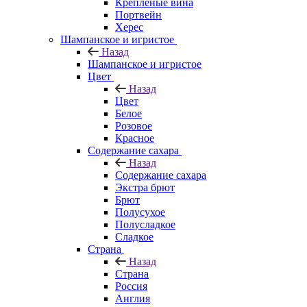
Крепленые вина
Портвейн
Херес
Шампанское и игристое
Назад
Шампанское и игристое
Цвет
Назад
Цвет
Белое
Розовое
Красное
Содержание сахара
Назад
Содержание сахара
Экстра брют
Брют
Полусухое
Полусладкое
Сладкое
Страна
Назад
Страна
Россия
Англия