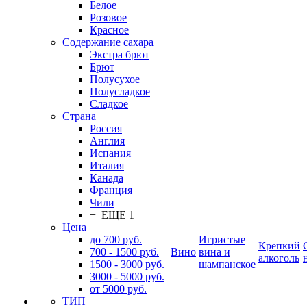
Белое
Розовое
Красное
Содержание сахара
Экстра брют
Брют
Полусухое
Полусладкое
Сладкое
Страна
Россия
Англия
Испания
Италия
Канада
Франция
Чили
+ ЕЩЕ 1
Цена
до 700 руб.
Игристые
Крепкий
700 - 1500 руб.
Вино
вина и
алкоголь
1500 - 3000 руб.
шампанское
3000 - 5000 руб.
от 5000 руб.
ТИП