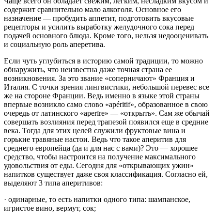
Чаще всего он обладает свежим, легким, несладким вкусом и
содержит сравнительно мало алкоголя. Основное его
назначение — пробудить аппетит, подготовить вкусовые
рецепторы и усилить выработку желудочного сока перед
подачей основного блюда. Кроме того, нельзя недооценивать
и социальную роль аперетива.
Если чуть углубиться в историю самой традиции, то можно
обнаружить, что неизвестна даже точная страна ее
возникновения. За это звание «соперничают» Франция и
Италия. С точки зрения лингвистики, небольшой перевес все
же на стороне Франции. Ведь именно в языке этой страны
впервые возникло само слово «apéritif», образованное в свою
очередь от латинского «aperīre» — «открыть». Сам же обычай
совершать возлияния перед трапезой появился еще в средние
века. Тогда для этих целей служили фруктовые вина и
горькие травяные настои. Ведь что такое аперитив для
среднего европейца (да и для нас с вами)? Это — хорошее
средство, чтобы настроится на получение максимального
удовольствия от еды. Сегодня для «открывающих ужин»
напитков существует даже своя классификация. Согласно ей,
выделяют 3 типа аперитивов:
· одинарные, то есть напитки одного типа: шампанское,
игристое вино, вермут, сок;