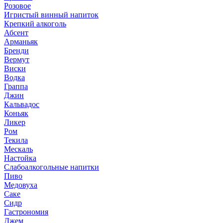
Розовое
Игристый винный напиток
Крепкий алкоголь
Абсент
Арманьяк
Бренди
Вермут
Виски
Водка
Граппа
Джин
Кальвадос
Коньяк
Ликер
Ром
Текила
Мескаль
Настойка
Слабоалкогольные напитки
Пиво
Медовуха
Саке
Сидр
Гастрономия
Джем