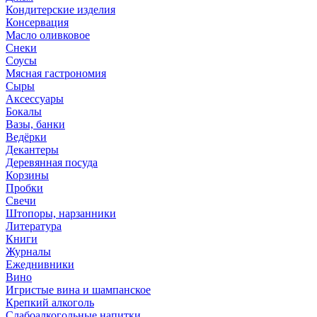
Кондитерские изделия
Консервация
Масло оливковое
Снеки
Соусы
Мясная гастрономия
Сыры
Аксессуары
Бокалы
Вазы, банки
Ведёрки
Декантеры
Деревянная посуда
Корзины
Пробки
Свечи
Штопоры, нарзанники
Литература
Книги
Журналы
Ежеднивники
Вино
Игристые вина и шампанское
Крепкий алкоголь
Слабоалкогольные напитки