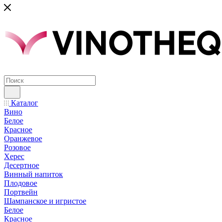
Каталог
Вино
Белое
Красное
Оранжевое
Розовое
Херес
Десертное
Винный напиток
Плодовое
Портвейн
Шампанское и игристое
Белое
Красное