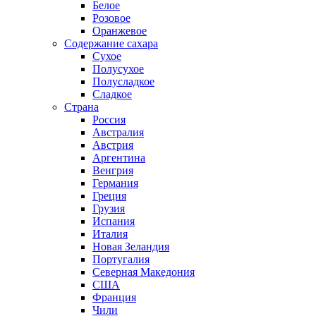
Белое
Розовое
Оранжевое
Содержание сахара
Сухое
Полусухое
Полусладкое
Сладкое
Страна
Россия
Австралия
Австрия
Аргентина
Венгрия
Германия
Греция
Грузия
Испания
Италия
Новая Зеландия
Португалия
Северная Македония
США
Франция
Чили