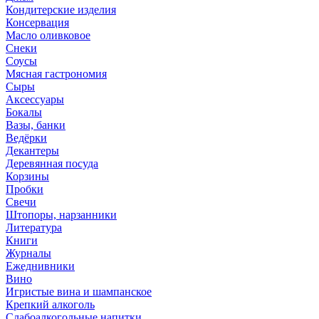
Кондитерские изделия
Консервация
Масло оливковое
Снеки
Соусы
Мясная гастрономия
Сыры
Аксессуары
Бокалы
Вазы, банки
Ведёрки
Декантеры
Деревянная посуда
Корзины
Пробки
Свечи
Штопоры, нарзанники
Литература
Книги
Журналы
Ежеднивники
Вино
Игристые вина и шампанское
Крепкий алкоголь
Слабоалкогольные напитки