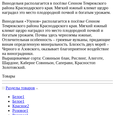
Винодельня располагается в посёлке Сенном Темрюкского
района Краснодарского края. Мягкий южный климат щедро
наградил это место плодородной почвой и богатым урожаем.
Винодельня «Узунов» располагается в посёлке Сенном
Темрюкского района Краснодарского края. Мягкий южный
климат щедро наградил это место плодородной почвой и
богатым урожаем. Почвы здесь черноземы южные,
Отличительная особенность – грязевые вулканы, придающие
винам определенную минеральность. Близость двух морей –
Черного и Азовского, оказывает благоприятное воздействие
на виноградники.
Выращиваемые сорта: Совиньон блан, Рислинг, Алиготе,
Шардоне, Каберне Совиньон, Саперави, Красностоп
Золотовский.
Товары
Разделы товаров
Белое
1
Белое
1
Красное
2
Розовое
1