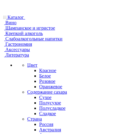
Каталог
Вино
Шампанское и игристое
Крепкий алкоголь
Слабоалкогольные напитки
Гастрономия
Аксессуары
Литература
Цвет
Красное
Белое
Розовое
Оранжевое
Содержание сахара
Сухое
Полусухое
Полусладкое
Сладкое
Страна
Россия
Австралия