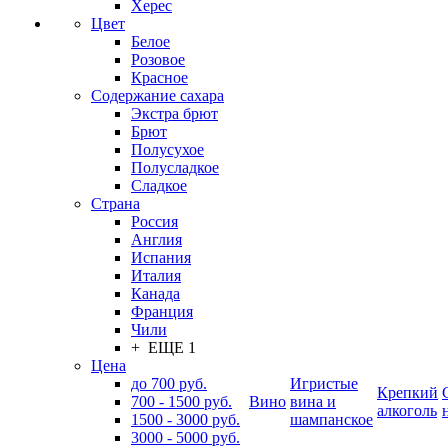
Херес
Цвет
Белое
Розовое
Красное
Содержание сахара
Экстра брют
Брют
Полусухое
Полусладкое
Сладкое
Страна
Россия
Англия
Испания
Италия
Канада
Франция
Чили
+ ЕЩЕ 1
Цена
до 700 руб.
Игристые
Крепкий
700 - 1500 руб.
Вино
вина и
алкоголь
1500 - 3000 руб.
шампанское
3000 - 5000 руб.