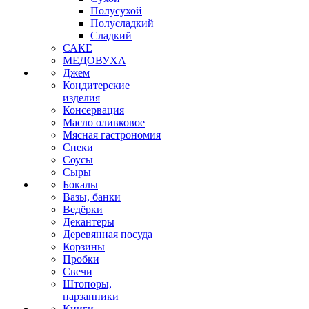
Полусухой
Полусладкий
Сладкий
САКЕ
МЕДОВУХА
Джем
Кондитерские
изделия
Консервация
Масло оливковое
Мясная гастрономия
Снеки
Соусы
Сыры
Бокалы
Вазы, банки
Ведёрки
Декантеры
Деревянная посуда
Корзины
Пробки
Свечи
Штопоры,
нарзанники
Книги