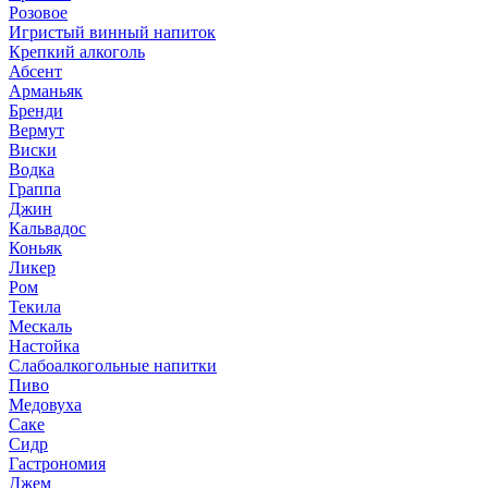
Розовое
Игристый винный напиток
Крепкий алкоголь
Абсент
Арманьяк
Бренди
Вермут
Виски
Водка
Граппа
Джин
Кальвадос
Коньяк
Ликер
Ром
Текила
Мескаль
Настойка
Слабоалкогольные напитки
Пиво
Медовуха
Саке
Сидр
Гастрономия
Джем