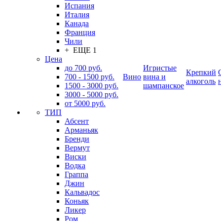
Испания
Италия
Канада
Франция
Чили
+ ЕЩЕ 1
Цена
до 700 руб.
Игристые
Крепкий
700 - 1500 руб.
Вино
вина и
алкоголь
1500 - 3000 руб.
шампанское
3000 - 5000 руб.
от 5000 руб.
ТИП
Абсент
Арманьяк
Бренди
Вермут
Виски
Водка
Граппа
Джин
Кальвадос
Коньяк
Ликер
Ром