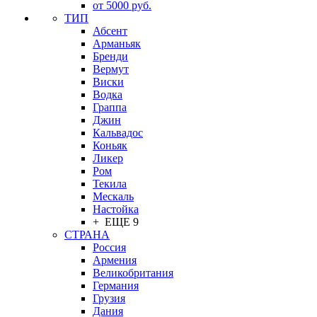
от 5000 руб.
ТИП
Абсент
Арманьяк
Бренди
Вермут
Виски
Водка
Граппа
Джин
Кальвадос
Коньяк
Ликер
Ром
Текила
Мескаль
Настойка
+ ЕЩЕ 9
СТРАНА
Россия
Армения
Великобритания
Германия
Грузия
Дания