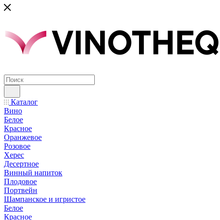
Каталог
Вино
Белое
Красное
Оранжевое
Розовое
Херес
Десертное
Винный напиток
Плодовое
Портвейн
Шампанское и игристое
Белое
Красное