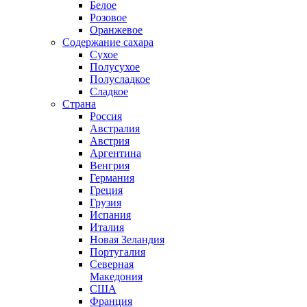
Белое
Розовое
Оранжевое
Содержание сахара
Сухое
Полусухое
Полусладкое
Сладкое
Страна
Россия
Австралия
Австрия
Аргентина
Венгрия
Германия
Греция
Грузия
Испания
Италия
Новая Зеландия
Португалия
Северная
Македония
США
Франция